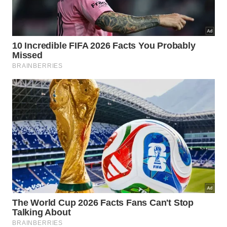
Fazer uma limpeza básica na peça removida,
retirando gordura aparente.
Cortar a manta filtrante no formato da grade ou
do filtro original.
Fixar o filtro descartável sobre a superfície
metálica, deixando-o bem esticado.
Recolocar a grade ou o filtro no exaustor,
verificando se está firme.
Ligar o aparelho e testar se o fluxo de ar está
adequado e sem ruídos anormais.