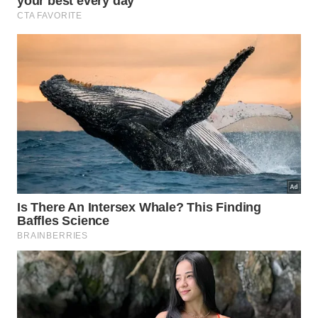
Quando o truque do exaustor faz
mais diferença na qualidade do ar?
O resultado costuma ser mais perceptível em
cozinhas compactas de apartamentos, em imóveis
sem janelas grandes próximas ao fogão e em
ambientes integrados à sala. Nesses cenários, o
exaustor adaptado ajuda a reduzir a migração de
cheiros fortes para sofás, cortinas e roupas,
tornando o pós-cozinha menos incômodo.
Em locais onde não é possível instalar uma coifa
potente ou duto externo, essa solução funciona
como um reforço simples de ventilação,
especialmente durante frituras e grelhados.
Combinado a alguma ventilação natural e à limpeza
regular das hélices, carcaça e saída de ar, o truque
contribui para menos gordura nas superfícies e um