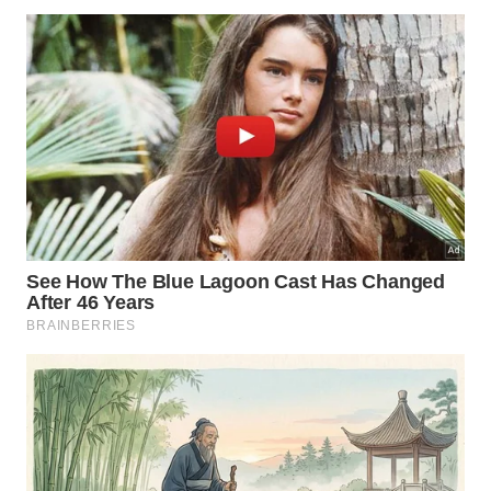
O truque econômico que está conquistando cozinhas
pequenas: use o exaustor para reduzir odores e fumaça
sem grandes gastos. -
Imagem gerada por inteligência
artificial
Quais cuidados garantem segurança
e eficiência no uso diário?
A adaptação exige atenção para não bloquear
demais a saída de ar nem usar materiais inflamáveis,
como panos, papel-toalha ou esponjas. O ideal é
escolher mantas desenvolvidas para exaustores,
coifas
ou sistemas de ventilação, que suportam
calor e contato com gordura sem derreter ou pegar
fogo com facilidade.
Outro cuidado é a manutenção frequente, pois o