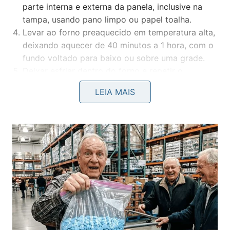
parte interna e externa da panela, inclusive na
tampa, usando pano limpo ou papel toalha.
Levar ao forno preaquecido em temperatura alta,
deixando aquecer de 40 minutos a 1 hora, com o
fundo voltado para baixo ou sobre uma grade.
Deixar esfriar dentro do forno e repetir o
processo, se necessário, até que a superfície
LEIA MAIS
fique mais escura e com brilho discreto, sem
pontos pegajosos.
Qual é o melhor óleo para temperar a
panela de ferro?
Na cura da
panela
de ferro, a escolha da gordura
influencia a qualidade do filme protetor. O ideal é
usar óleos com ponto de fumaça alto, que suportem
temperaturas elevadas sem queimar com facilidade,
como soja, canola, milho ou girassol, além de banha