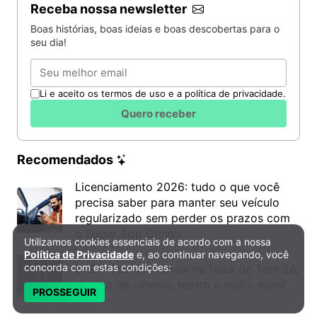
Receba nossa newsletter
Boas histórias, boas ideias e boas descobertas para o
seu dia!
Email
Li e aceito os termos de uso e a política de privacidade.
Quero receber
Recomendados
Licenciamento 2026: tudo o que você
precisa saber para manter seu veículo
regularizado sem perder os prazos com
o Super App Gringo
Utilizamos cookies essenciais de acordo com a nossa
Política de Privacidade e Cookies
Política de Privacidade
e, ao continuar navegando, você
concorda com estas condições:
6º DH Fest tem show na faixa de Tom Zé,
mostra de cinema, teatro e muito mais!
PROSSEGUIR