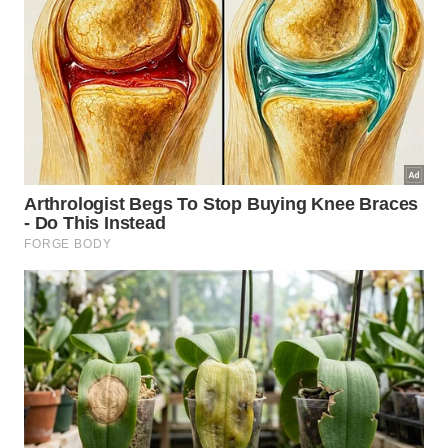
importante reforçar o processo sempre que a
superfície clarear, perder brilho ou voltar a grudar
durante o preparo.
Chega de esfregar a panela de ferro. Conheça os cuidados
diários que mantêm a cura intacta e prolongam a vida útil
desse utensílio clássico. -
Créditos: depositphotos.com /
arskajuhani
Quais cuidados diários mantêm o