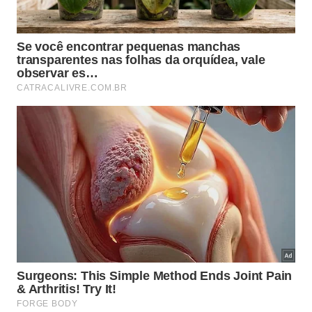
tempero da panela de ferro?
Após o primeiro tempero com óleo e
forno
, a
manutenção diária garante longa vida útil à panela e
evita ferrugem. A limpeza deve ser rápida, sem
deixar de molho, utilizando água, esponja macia ou
escova, seguida de secagem completa logo após o
uso, preferencialmente com aquecimento leve.
Alguns hábitos simples no dia a dia ajudam a
preservar a cura por mais tempo, mantendo a
superfície protegida e pronta para o uso constante:
Aplicar uma película muito fina de óleo após a
secagem, principalmente na parte interna.
Guardar em local seco, com a tampa ligeiramente
entreaberta para favorecer a circulação de ar.
Repetir a cura no forno quando surgirem pontos
de ferrugem, áreas claras ou aumento de