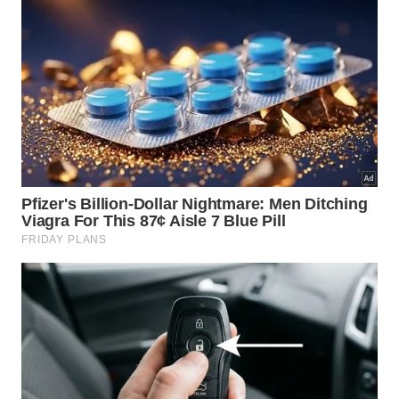
O pequeno pedaço de pano costurado na
parte de trás das camisas sociais serve
como um testemunho silencioso de épocas
passadas. Ele mostra como a moda
consegue preservar traços antigos mesmo
quando a utilidade prática se perdeu
completamente na vida contemporânea.
Atualmente, a imensa maioria dos usuários