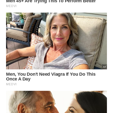
Esse desconhecimento geral gera curiosidade
sempre que alguém repara na pequena aba
costurada na parte de trás da camisa. Para resumir
o sentimento coletivo sobre esse mistério da
alfaiataria, destacamos os pontos principais
baseados na
opinião popular
e na
observação
comum
:
Curiosidade constante sobre a verdadeira
finalidade da aba traseira.
Falta de explicação direta por parte das marcas
produtoras atuais.
Reconhecimento do item como um simples
detalhe estético padronizado.
Vale a pena manter esse detalhe na
atualidade?