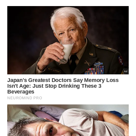
Investigar essas características antigas nos ajuda a
compreender como os pequenos detalhes
estruturais moldam o vestuário contemporâneo.
Analisando esse adorno de pano específico
conseguimos notar alguns pontos relevantes sobre
sua permanência através das seguintes
características marcantes
e
fatores históricos
:
Presença contínua nas confecções por várias
décadas seguidas.
Manutenção do corte tradicional na alfaiataria ao
redor do mundo.
Desconexão completa com as necessidades
práticas da vida de hoje.
Quais são as principais percepções
dos consumidores?