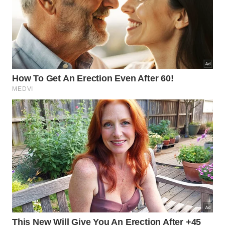
Embora a utilidade prática original não faça mais
sentido nos dias de hoje, remover o adorno alteraria
uma identidade visual consagrada. O quadradinho
de pano permanece como um elo sutil com o
passado, garantindo um toque de
autenticidade
clássica
e
charme retrô
.
A preservação dessas pequenas características
históricas enriquece o design e mantém viva a
memória das técnicas antigas de
confecção de
roupas
. Assim, a discreta aba cumpre perfeitamente
sua função atual de preservar a
tradição da moda
e
o
estilo atemporal
.