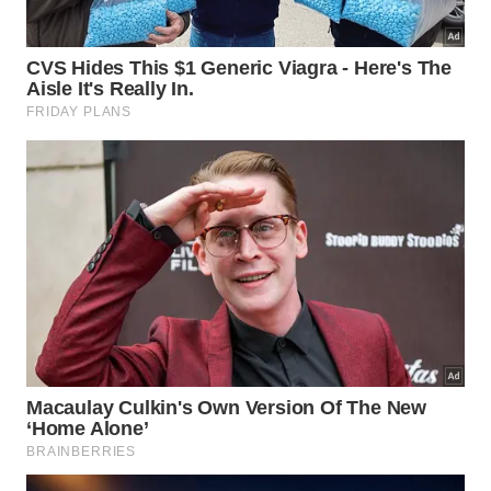
O estilo de vida mudou drasticamente ao longo dos
anos e transformou a maneira como cuidamos de
nossas roupas. A finalidade inicial da costura
traseira perdeu totalmente a utilidade prática em
nossos dias por causa da
evolução moderna
e dos
novos hábitos
.
Mistério nas Costas
👕
da Camisa
Um detalhe esquecido pelo
tempo