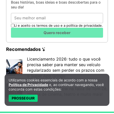
Boas histórias, boas ideias e boas descobertas para o
seu dia!
Email
Li e aceito os termos de uso e a política de privacidade.
Quero receber
Recomendados
Licenciamento 2026: tudo o que você
precisa saber para manter seu veículo
regularizado sem perder os prazos com
o Super App Gringo
Utilizamos cookies essenciais de acordo com a nossa
Política de Privacidade e Cookies
Política de Privacidade
e, ao continuar navegando, você
6º DH Fest tem show na faixa de Tom Zé,
concorda com estas condições:
mostra de cinema, teatro e muito mais!
PROSSEGUIR