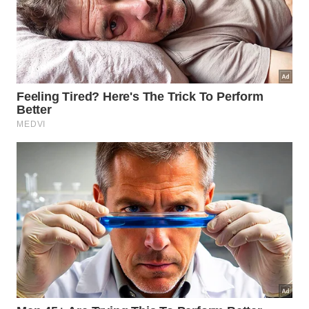
A falta de informação clara faz com que esse
pequeno quadrado de tecido passe completamente
despercebido na rotina diária. A maioria dos clientes
utiliza a peça de roupa sem entender que carrega
um pedaço vivo de
história têxtil
e
costume antigo
.