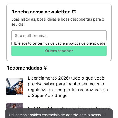
Receba nossa newsletter
Boas histórias, boas ideias e boas descobertas para o
seu dia!
Email
Li e aceito os termos de uso e a política de privacidade.
Quero receber
Recomendados
Licenciamento 2026: tudo o que você
precisa saber para manter seu veículo
regularizado sem perder os prazos com
o Super App Gringo
6º DH Fest tem show na faixa de Tom Zé,
mostra de cinema, teatro e muito mais!
Utilizamos cookies essenciais de acordo com a nossa
Política de Privacidade e Cookies