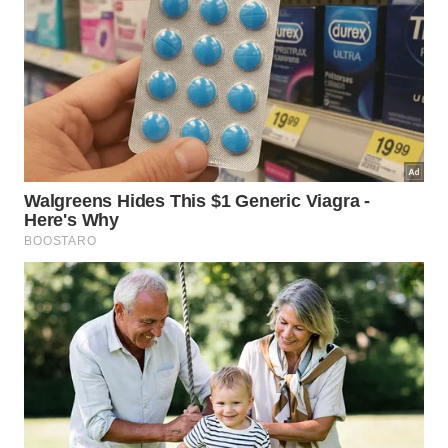
e melhorar a qualidade de vida. Ao retomar a
autonomia sobre o próprio tempo, o indivíduo
consegue vivenciar as experiências presentes com
muito mais intensidade e clareza, eliminando o ruído
constante causado pelas demandas externas
virtuais.
Para implementar uma rotina mais equilibrada e
menos dependente das telas, algumas mudanças
práticas podem ser adotadas gradualmente para
transformar o estilo de vida atual. É preciso cultivar
a paciência e a disciplina para que a tecnologia
volte a ser uma ferramenta de auxílio, permitindo
que a atenção seja direcionada ao que realmente
importa em cada momento.
Referências:
APA PsycNet FullTextHTML page