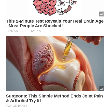
Estabelecer limites digitais e silenciar alertas não
essenciais permite recuperar a produtividade e valorizar as
relações interpessoais reais.
Imagem gerada por inteligência artificial
Essa dinâmica altera a percepção de prioridades,
fazendo com que mensagens irrelevantes pareçam
tão urgentes quanto compromissos sérios ou
momentos de lazer com a família e amigos. O
fortalecimento dessa conexão neural exige um
esforço consciente para reeducar a atenção e
estabelecer limites claros para o uso de ferramentas
digitais em horários inapropriados.