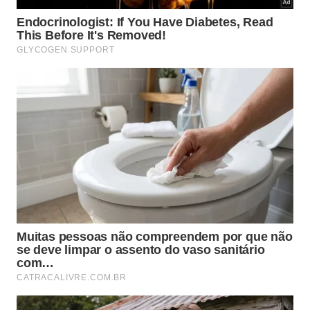
Sentimento de ansiedade ou desconforto quando
o celular está fora do alcance imediato das mãos.
Necessidade de checar as redes sociais
repetidamente sem que haja uma nova
notificação real.
Perda da noção do tempo gasto em aplicativos
de mensagens durante o período de descanso.
Por que o comportamento impulsivo
afeta o sistema de recompensa?
O cérebro humano é naturalmente programado para
buscar estímulos que tragam satisfação rápida, e as
notificações das redes sociais funcionam como
gatilhos perfeitos para esse mecanismo biológico.
Ao responder prontamente a um alerta, o indivíduo
recebe uma pequena dose de gratificação
instantânea, o que reforça o desejo de repetir a