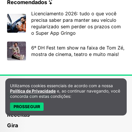
Recomendados
Licenciamento 2026: tudo o que você
precisa saber para manter seu veículo
regularizado sem perder os prazos com
o Super App Gringo
6º DH Fest tem show na faixa de Tom Zé,
mostra de cinema, teatro e muito mais!
Utilizamos cookies essenciais de acordo com a nossa
Política de Privacidade e Cookies
Política de Privacidade
e, ao continuar navegando, você
concorda com estas condições:
PROSSEGUIR
Receitas
Gira