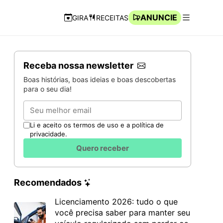
ANUNCIE
GIRA
RECEITAS
Navegação Rápida
Abrir men
Receba nossa newsletter
Boas histórias, boas ideias e boas descobertas
para o seu dia!
Email
Li e aceito os termos de uso e a política de
privacidade.
Quero receber
Recomendados
Licenciamento 2026: tudo o que
você precisa saber para manter seu