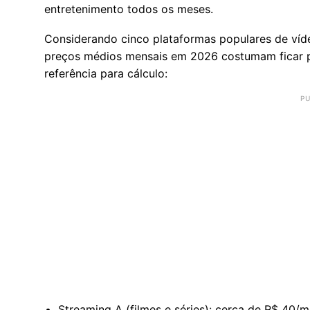
entretenimento todos os meses.
Considerando cinco plataformas populares de víd
preços médios mensais em 2026 costumam ficar p
referência para cálculo:
Streaming A (filmes e séries): cerca de R$ 40/