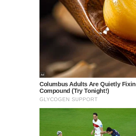
Viagens nacionais curtas, férias econômicas em b
países da América do Sul podem caber nesse orçam
de hospedagens simples, é comum que boa parte o
seria gasto com cinco assinaturas ativas durante 