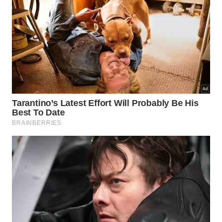
incomum no Ocidente?
Apesar do sucesso evidente na Ásia, a montagem
ultrarrápida enfrenta barreiras severas para sua
implementação em grandes centros metropolitanos
ocidentais. As regulamentações locais rígidas
costumam atrasar aprovações de projetos
inovadores de engenharia. Esses entraves
burocráticos impedem a
adoção
imediata desse
sistema
construtivo ágil.