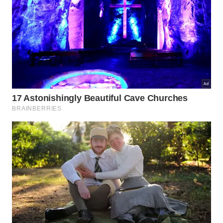
A velocidade de elevação passa a depender
somente do ciclo mecânico dos guindastes e
do trabalho ágil da equipe de fixação.
Como os componentes são parafusados ou
soldados diretamente, a velocidade depende
apenas da agilidade física dos guindastes
disponíveis. Essa eficiência extrema redefine
completamente a logística urbana atual.
Apresentamos alguns benefícios diretos decorrentes
do uso da
tecnologia
de
aço
estrutural na
sequência.