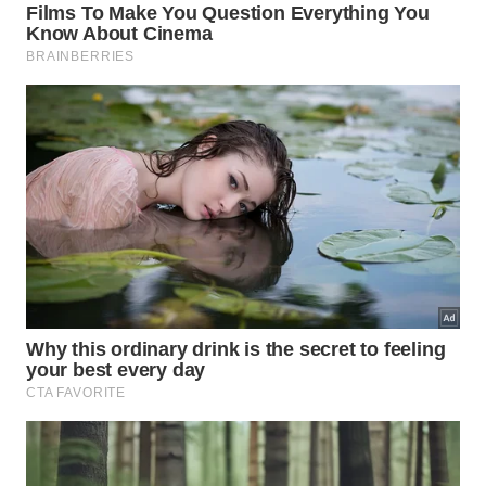
Qual é o futuro da construção civil
global?
Para os desenvolvedores ocidentais, o caminho
viável não consiste em replicar perfeitamente a
montagem de cinco dias sob regras rígidas. A
jogada estratégica ideal envolve a integração
híbrida das técnicas modulares aos métodos
tradicionais. Essa combinação inteligente impulsiona
a
evolução
técnica da
indústria
contemporânea.
Unir a fabricação industrializada de componentes
internos à
engenharia civil
clássica ajuda a
contornar os grandes gargalos logísticos. Essa
metodologia mista equilibra perfeitamente a
agilidade produtiva com as demandas burocráticas
locais. O futuro reserva uma expansão notável