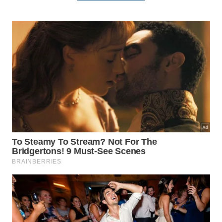
Cientistas americanos alcançam marco histórico ao
gerarem os primeiros filhotes modificados de lobo gigante
a partir de engenharia genética. – Imagem gerada por IA
Por outro lado, o modelo modular altera totalmente
essa dependência linear por meio do paralelismo.
Enquanto as fundações da torre estão sendo
escavadas no terreno, as peças internas são feitas
na fábrica. Essa estratégia moderna otimiza a
produtividade
e reduz os
prazos
de entrega
substancialmente.