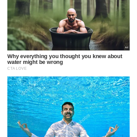
desse
conceito
de
arquitetura
flexível.
Referências:
BROAD Holon Building – BROAD U.S.A.
INC.