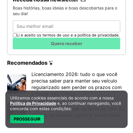
Boas histórias, boas ideias e boas descobertas para o
seu dia!
Email
Li e aceito os termos de uso e a política de privacidade.
Quero receber
Recomendados
Licenciamento 2026: tudo o que você
precisa saber para manter seu veículo
regularizado sem perder os prazos com
o Super App Gringo
Utilizamos cookies essenciais de acordo com a nossa
Política de Privacidade e Cookies
Política de Privacidade
e, ao continuar navegando, você
6º DH Fest tem show na faixa de Tom Zé,
concorda com estas condições:
mostra de cinema, teatro e muito mais!
PROSSEGUIR