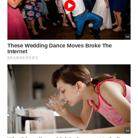
Como a escolha dos materiais
elimina gargalos?
Grandes edifícios convencionais utilizam núcleos de
concreto que exigem longo tempo de cura química.
A metodologia modular elimina essa lentidão
adotando uma matriz metálica estrutural. Essa
mudança permite que o
desenvolvimento
vertical
ocorra sem interrupções causadas pela
hidratação
do material.
🏗️
Matriz Metálica