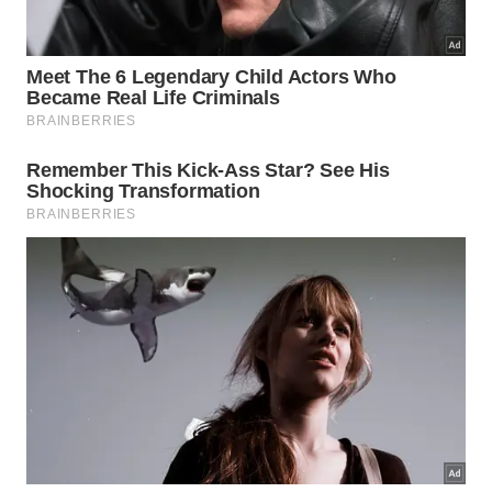
Nenhum concreto foi despejado. Nenhum soldador passou
meses no local. -
créditos: Broad Group/Divulgação
Além disso, a integridade das edificações depende
de uma padronização geométrica rigorosa para o
transporte rodoviário correto dos módulos. As
dimensões precisam respeitar os limites de largura
das rodovias locais existentes. Indicamos as
principais
exigências
de
infraestrutura
necessárias
para viabilizar esse transporte abaixo.
Adequação estrita às dimensões máximas de
frete rodoviário das rodovias.
Integração vertical eficiente com fornecedores
de peças pré-fabricadas de aço.
Conformidade com as normas de zoneamento e
segurança das metrópoles regionais.