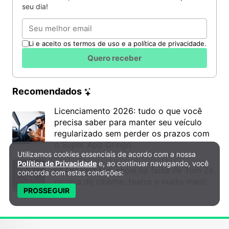
seu dia!
Email
Li e aceito os termos de uso e a política de privacidade.
Quero receber
Recomendados
Licenciamento 2026: tudo o que você
precisa saber para manter seu veículo
regularizado sem perder os prazos com
o Super App Gringo
Utilizamos cookies essenciais de acordo com a nossa
Política de Privacidade e Cookies
Política de Privacidade
e, ao continuar navegando, você
6º DH Fest tem show na faixa de Tom Zé,
concorda com estas condições:
mostra de cinema, teatro e muito mais!
PROSSEGUIR