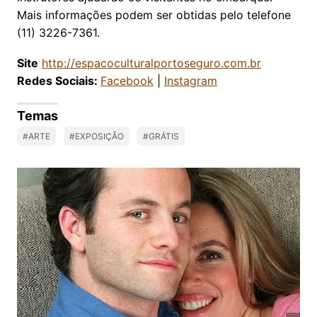
Mais informações podem ser obtidas pelo telefone
(11) 3226-7361.
Site
http://espacoculturalportoseguro.com.br
Redes Sociais:
Facebook
|
Instagram
Temas
#ARTE
#EXPOSIÇÃO
#GRÁTIS