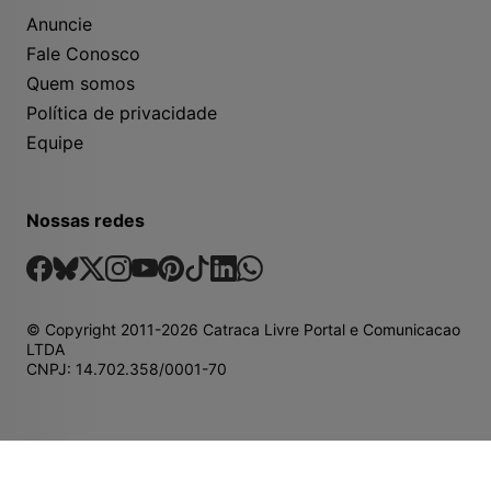
Anuncie
Fale Conosco
Quem somos
Política de privacidade
Equipe
Nossas redes
Nossas Redes Sociais
Facebook
Bsky
X
Instagram
Youtube
Pinterest
Tiktok
Linkedin
Whatsapp
© Copyright
2011-2026
Catraca Livre Portal e Comunicacao
LTDA
CNPJ: 14.702.358/0001-70