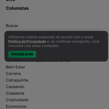
Colunistas
Buscar
Utilizamos cookies essenciais de acordo com a nossa
Política de Privacidade e Cookies
Política de Privacidade
e, ao continuar navegando, você
concorda com estas condições:
Editoriais
PROSSEGUIR
As melhores soluções sustentáveis
Bem-Estar
Carreira
Catraquinha
Causando
Cidadania
Criatividade
Economize