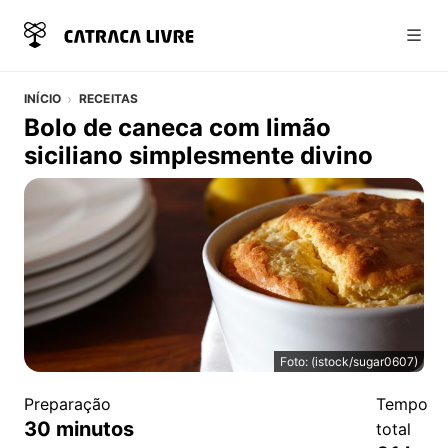
Abri
INÍCIO
RECEITAS
Bolo de caneca com limão
siciliano simplesmente divino
Foto: (istock/sugar0607)
Bolo de caneca com limão siciliano simplesmente divin
Detalhes da Receita
Preparação
Tempo
30
minutos
total