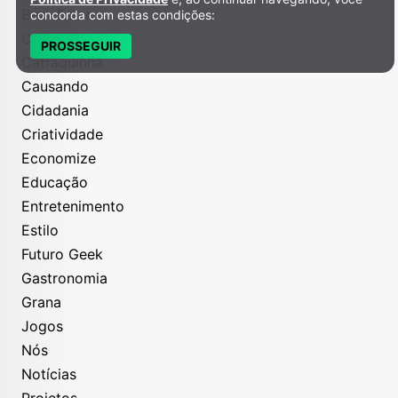
Bem-Estar
concorda com estas condições:
Carreira
PROSSEGUIR
Catraquinha
Causando
Cidadania
Criatividade
Economize
Educação
Entretenimento
Estilo
Futuro Geek
Gastronomia
Grana
Jogos
Nós
Notícias