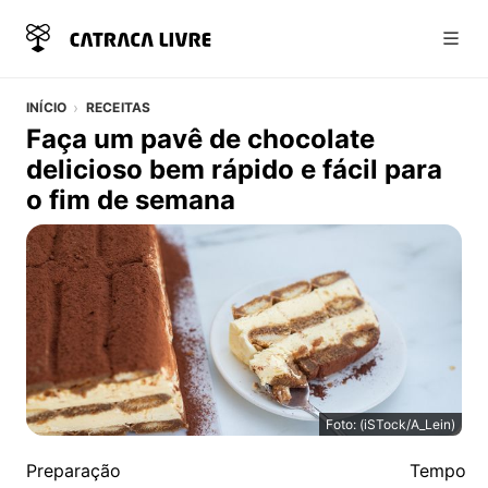
Abri
INÍCIO
RECEITAS
Faça um pavê de chocolate
delicioso bem rápido e fácil para
o fim de semana
Foto: (iSTock/A_Lein)
Faça um pavê de chocolate delicioso bem rápido e fáci
Detalhes da Receita
Preparação
Tempo