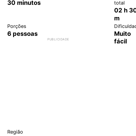
30
minutos
total
02
h
3
m
Porções
Dificulda
6
pessoas
Muito
fácil
Região