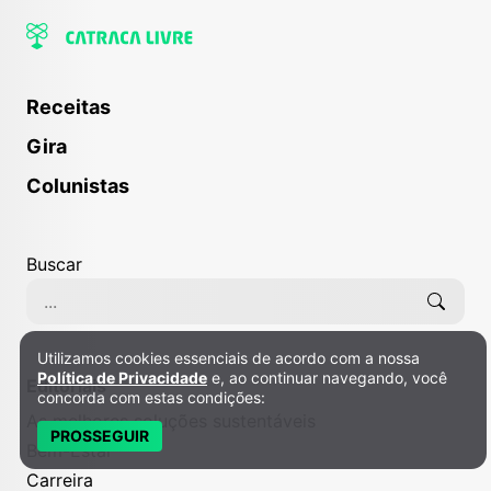
Receitas
Gira
Colunistas
Buscar
Utilizamos cookies essenciais de acordo com a nossa
Política de Privacidade e Cookies
Política de Privacidade
e, ao continuar navegando, você
Editoriais
concorda com estas condições:
As melhores soluções sustentáveis
PROSSEGUIR
Bem-Estar
Carreira