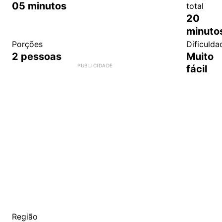
05
minutos
total
20
minuto
Porções
Dificulda
2
pessoas
Muito
fácil
Região