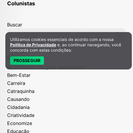
Colunistas
Buscar
Utilizamos cookies essenciais de acordo com a nossa
Política de Privacidade e Cookies
Política de Privacidade
e, ao continuar navegando, você
concorda com estas condições:
Editoriais
PROSSEGUIR
As melhores soluções sustentáveis
Bem-Estar
Carreira
Catraquinha
Causando
Cidadania
Criatividade
Economize
Educação