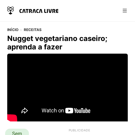
Abri
INÍCIO
RECEITAS
Nugget vegetariano caseiro;
aprenda a fazer
Vídeo do artigo
Detalhes da Receita
Sem