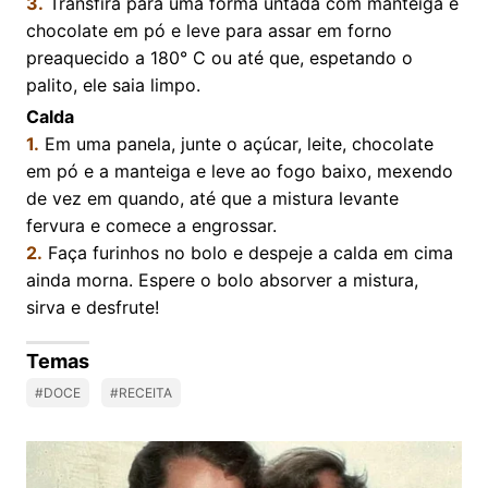
3.
Transfira para uma forma untada com manteiga e
chocolate em pó e leve para assar em forno
preaquecido a 180° C ou até que, espetando o
palito, ele saia limpo.
Calda
1.
Em uma panela, junte o açúcar, leite, chocolate
em pó e a manteiga e leve ao fogo baixo, mexendo
de vez em quando, até que a mistura levante
fervura e comece a engrossar.
2.
Faça furinhos no bolo e despeje a calda em cima
ainda morna. Espere o bolo absorver a mistura,
sirva e desfrute!
Temas
#DOCE
#RECEITA