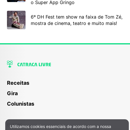
o Super App Gringo
6º DH Fest tem show na faixa de Tom Zé,
mostra de cinema, teatro e muito mais!
Receitas
Gira
Colunistas
Buscar
Utilizamos cookies essenciais de acordo com a nossa
Política de Privacidade e Cookies