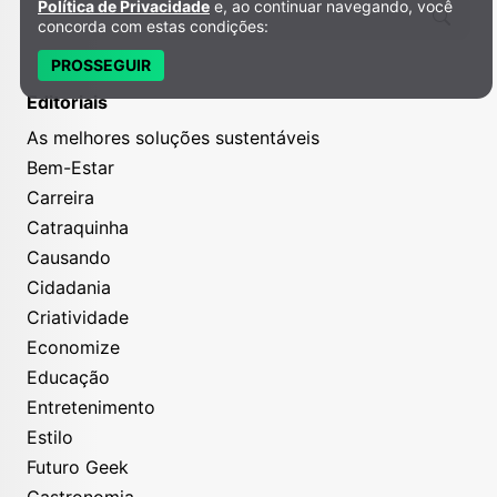
Política de Privacidade
e, ao continuar navegando, você
concorda com estas condições:
PROSSEGUIR
Editoriais
As melhores soluções sustentáveis
Bem-Estar
Carreira
Catraquinha
Causando
Cidadania
Criatividade
Economize
Educação
Entretenimento
Estilo
Futuro Geek
Gastronomia