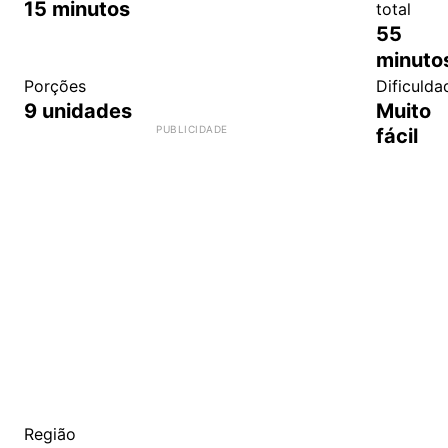
15
minutos
total
55
minuto
Porções
Dificulda
9
unidades
Muito
fácil
Região