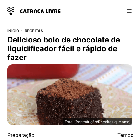
Abri
INÍCIO
RECEITAS
Delicioso bolo de chocolate de
liquidificador fácil e rápido de
fazer
Foto: (Reprodução/Receitas que amo)
Delicioso bolo de chocolate de liquidificador fácil e ráp
Detalhes da Receita
Preparação
Tempo