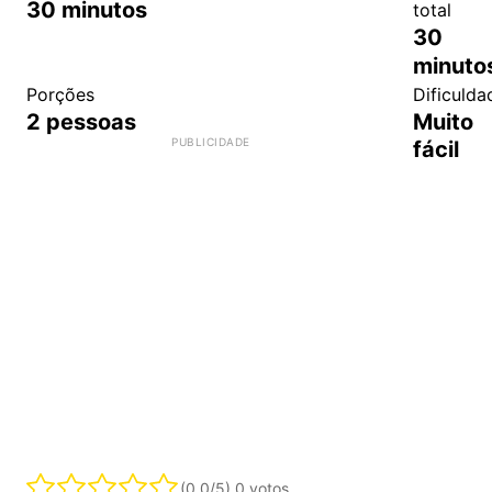
30
minutos
total
30
minuto
Porções
Dificulda
2
pessoas
Muito
fácil
(0.0/5)
0 votos