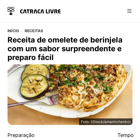
Abri
INÍCIO
RECEITAS
Receita de omelete de berinjela
com um sabor surpreendente e
preparo fácil
Foto: (iStock/amarinchenko)
Receita de omelete de berinjela com um sabor surpreen
Detalhes da Receita
Preparação
Tempo