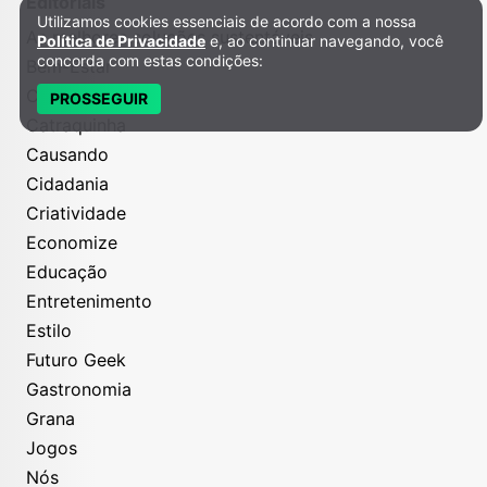
Editoriais
Utilizamos cookies essenciais de acordo com a nossa
Política de Privacidade e Cookies
As melhores soluções sustentáveis
Política de Privacidade
e, ao continuar navegando, você
concorda com estas condições:
Bem-Estar
Carreira
PROSSEGUIR
Catraquinha
Causando
Cidadania
Criatividade
Economize
Educação
Entretenimento
Estilo
Futuro Geek
Gastronomia
Grana
Jogos
Nós