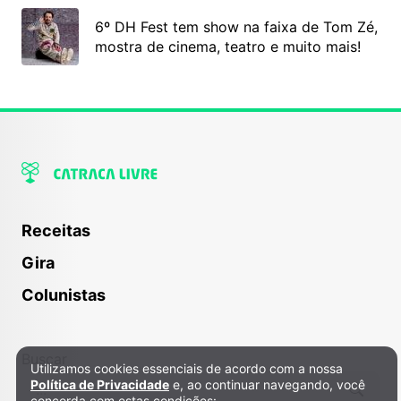
6º DH Fest tem show na faixa de Tom Zé,
mostra de cinema, teatro e muito mais!
Receitas
Gira
Colunistas
Buscar
Utilizamos cookies essenciais de acordo com a nossa
Política de Privacidade e Cookies
Política de Privacidade
e, ao continuar navegando, você
concorda com estas condições: