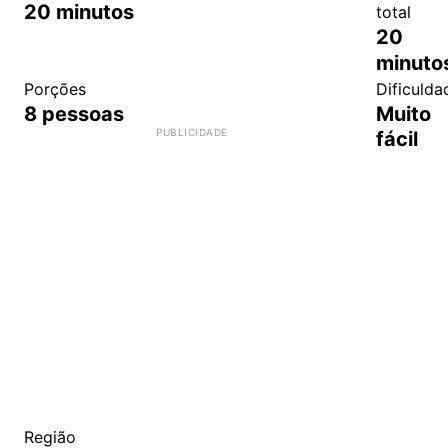
20
minutos
total
20
minuto
Porções
Dificulda
8
pessoas
Muito
fácil
Região