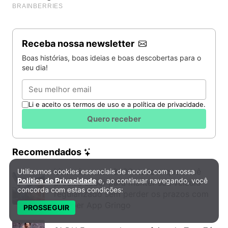
Receba nossa newsletter
Boas histórias, boas ideias e boas descobertas para o
seu dia!
Email
Li e aceito os termos de uso e a política de privacidade.
Quero receber
Recomendados
Licenciamento 2026: tudo o que você
Utilizamos cookies essenciais de acordo com a nossa
Política de Privacidade e Cookies
Política de Privacidade
e, ao continuar navegando, você
precisa saber para manter seu veículo
concorda com estas condições:
regularizado sem perder os prazos com
o Super App Gringo
PROSSEGUIR