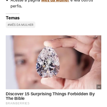
Acesse a página
Mês da Mulher
e leia outros
perfis
.
Temas
#MÊS DA MULHER