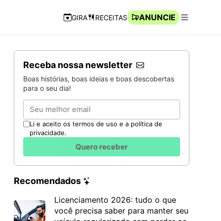
ANUNCIE
GIRA
RECEITAS
Navegação Rápida
Abrir men
Receba nossa newsletter
Boas histórias, boas ideias e boas descobertas
para o seu dia!
Email
Li e aceito os termos de uso e a política de
privacidade.
Quero receber
Recomendados
Licenciamento 2026: tudo o que
você precisa saber para manter seu