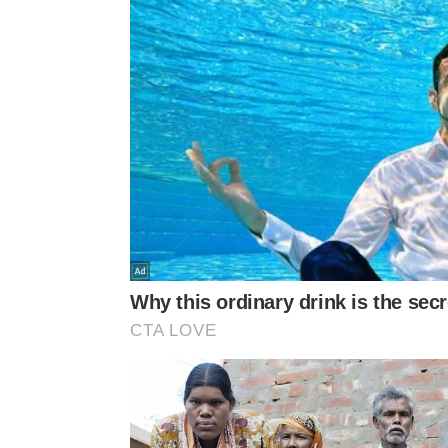
4.
Gergelim
As sementes de gergelim são pequenas, mas pode
que uma porção de 100 g pode fornecer 825 mg de
adicionar em pratos variados, ou usar na forma de