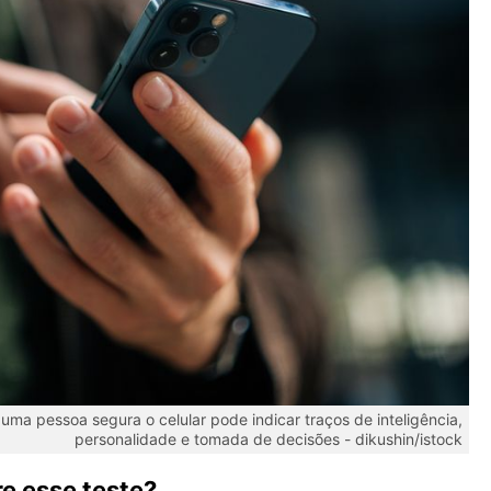
uma pessoa segura o celular pode indicar traços de inteligência,
personalidade e tomada de decisões -
dikushin/istock
re esse teste?