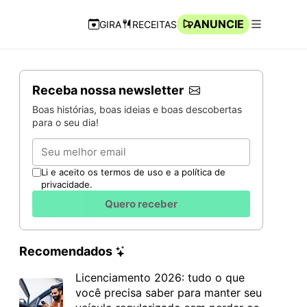
ANUNCIE
GIRA
RECEITAS
Navegação Rápida
Abrir men
Receba nossa newsletter
Boas histórias, boas ideias e boas descobertas
para o seu dia!
Email
Li e aceito os termos de uso e a política de
privacidade.
Quero receber
Recomendados
Licenciamento 2026: tudo o que
você precisa saber para manter seu