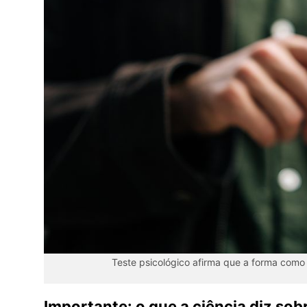
Teste psicológico afirma que a forma como 
Importante: o que a ciência diz sob