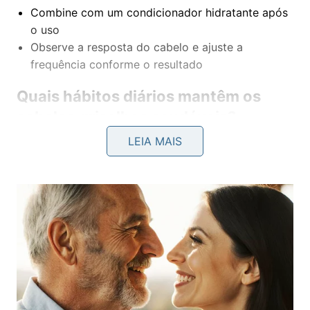
Combine com um condicionador hidratante após
o uso
Observe a resposta do cabelo e ajuste a
frequência conforme o resultado
Quais hábitos diários mantêm os
cabelos grisalhos saudáveis?
LEIA MAIS
Pequenos hábitos diários fazem toda a diferença na
aparência dos cabelos grisalhos. O cuidado
contínuo fortalece a
fibra capilar
, melhora a textura
e ajuda a preservar o brilho natural, tornando os fios
mais macios e resistentes ao longo do tempo.