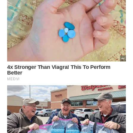
Manter uma rotina de hidratação ajuda a reduzir o
ressecamento, melhora a maleabilidade e torna o
cabelo mais fácil de cuidar no dia a dia. Esse
cuidado contribui diretamente para que os fios
grisalhos permaneçam bonitos, leves e com um
visual bem tratado.
Como manter a cor natural bonita e
valorizada?
Valorizar os cabelos grisalhos é uma forma de
fortalecer a autoestima e assumir a própria
identidade com confiança. Com os cuidados certos,
é possível destacar a beleza natural dos fios e
garantir um visual elegante e bem cuidado em
qualquer fase da vida.
Quando há consistência na rotina de cuidados, os