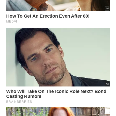
Algumas práticas simples podem transformar
completamente o aspecto do cabelo e facilitar sua
manutenção. Inclua estes cuidados na sua rotina
para obter melhores resultados:
Hidrate os cabelos regularmente para repor a
umidade natural
Evite lavar com água muito quente, pois isso
resseca os fios
Utilize produtos específicos para cabelos