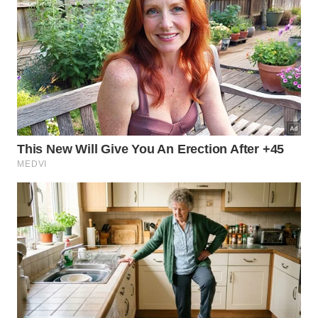
grisalhos ou secos
Proteja os fios da exposição solar intensa
Evite o uso excessivo de secadores e chapinhas
O shampoo matizador é um grande aliado na rotina de
quem deseja preservar a beleza dos cabelos grisalhos
Imagem gerada por inteligência artificial
Qual é a importância da hidratação
para cabelos grisalhos?