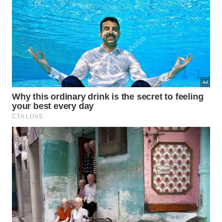
base robusta de estudos observacionais e revisões
de grande porte avaliando mortalidade, doença
cardiovascular e volume semanal de atividade física
em adultos com perfis bem diferentes.
Segundo a
meta-análise
Domains of physical
activity and all-cause mortality: systematic review
and dose-response meta-analysis of cohort studies
,
publicada no periódico
International Journal of
Epidemiology
, 150 minutos por semana de atividade
moderada a vigorosa estiveram associados a risco
menor de mortalidade por todas as causas, com
queda adicional em volumes maiores. Esse tipo de
achado ajuda a explicar por que a ideia de
longevidade ligada ao treino aeróbico não é moda
passageira, e sim um padrão repetido em coortes
de longo prazo.