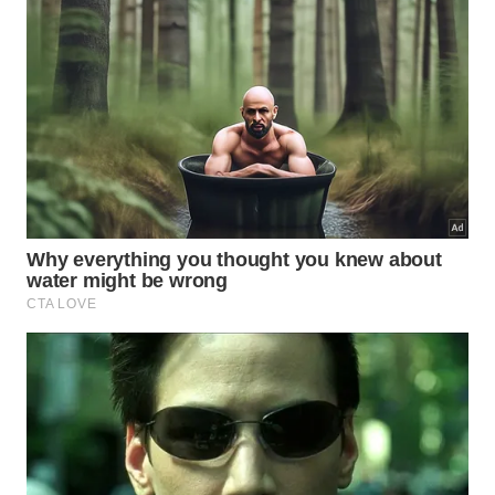
A mensagem mais útil por trás da frase de Andrew
Huberman talvez não seja a aura de precisão do
número, e sim a defesa de uma prática regular,
mensurável e sustentável.
Longevidade
raramente
nasce de sessões heroicas e esporádicas. Ela
costuma responder melhor ao acúmulo de semanas
bem feitas, com frequência cardíaca controlada,
volume consistente e recuperação adequada.
Para quem busca envelhecer com mais autonomia,
fôlego e menor risco cardiometabólico, os
exercícios cardiovasculares em intensidade
moderada ocupam um espaço difícil de contestar.
Zona 2 é uma ferramenta útil dentro desse
raciocínio, especialmente porque facilita aderência,
melhora o condicionamento e aproxima a rotina real
de metas que a literatura já relaciona a menos
mortalidade.