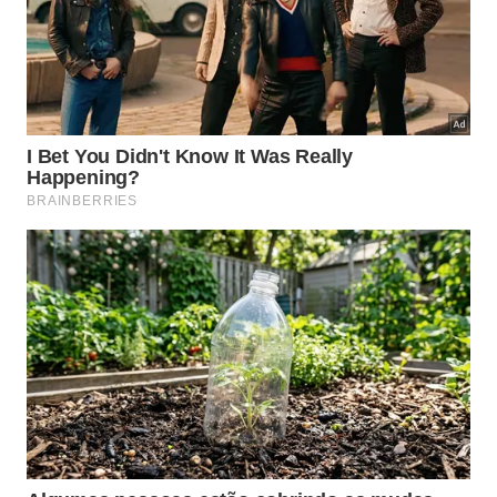
agenda como blocos fixos. Para quem quer usar a
fala de Andrew Huberman como referência prática,
alguns formatos funcionam bem:
30 minutos por dia, em 5 dias da semana
50 minutos, em 3 sessões semanais
40 minutos em dias alternados, com uma sessão
extra curta no fim de semana
Caminhada inclinada, bicicleta ergométrica ou
corrida leve, mantendo ritmo estável
Também vale observar sinais simples durante os
exercícios cardiovasculares. Se a pessoa termina
sempre exausta, provavelmente passou da
intensidade proposta. Se o esforço é tão leve que
não há elevação clara da frequência cardíaca, o
estímulo pode ficar abaixo do necessário para
melhorar resistência, circulação e eficiência