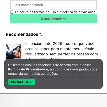
Email
Li e aceito os termos de uso e a política de privacidade.
Quero receber
Recomendados
Licenciamento 2026: tudo o que você
precisa saber para manter seu veículo
regularizado sem perder os prazos com
o Super App Gringo
Utilizamos cookies essenciais de acordo com a nossa
Política de Privacidade e Cookies
Política de Privacidade
e, ao continuar navegando, você
6º DH Fest tem show na faixa de Tom Zé,
concorda com estas condições:
mostra de cinema, teatro e muito mais!
PROSSEGUIR