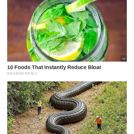
ausência de progressão costumam minar a
consistência.
Começar forte demais e abandonar na segunda
semana
Ignorar dor, falta de ar fora do normal ou
limitações clínicas
Achar que um único treino longo compensa sete
dias parados
Esquecer musculação, mobilidade e sono, que
também influenciam capacidade funcional
Copiar o protocolo de atletas sem considerar
idade, peso, histórico e condicionamento
Em pessoas com hipertensão, obesidade, diabetes,
histórico cardíaco ou muito tempo de sedentarismo,
o ajuste da intensidade precisa ser ainda mais
cuidadoso. Nesses casos, a zona 2 pode ser uma