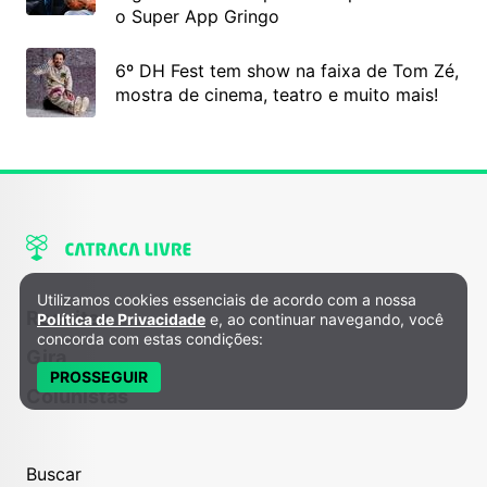
o Super App Gringo
6º DH Fest tem show na faixa de Tom Zé,
mostra de cinema, teatro e muito mais!
Utilizamos cookies essenciais de acordo com a nossa
Política de Privacidade e Cookies
Receitas
Política de Privacidade
e, ao continuar navegando, você
concorda com estas condições:
Gira
PROSSEGUIR
Colunistas
Buscar