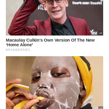
neuroprotetores.”
Pesquisadores planejam o
desenvolvimento futuro de
medicamentos
A equipe de pesquisa está agora explorando
diversas abordagens para o desenvolvimento de
medicamentos que tenham como alvo a enzima
IDOL. De acordo com Kim, estudos futuros se
concentrarão em testar a segurança de compostos
potenciais e avaliar sua eficácia em modelos pré-
clínicos.
Os cientistas também planejam investigar se o
bloqueio do IDOL pode preservar as conexões
sinápticas entre os neurônios e reduzir a patologia
tau, outra característica importante da doença de