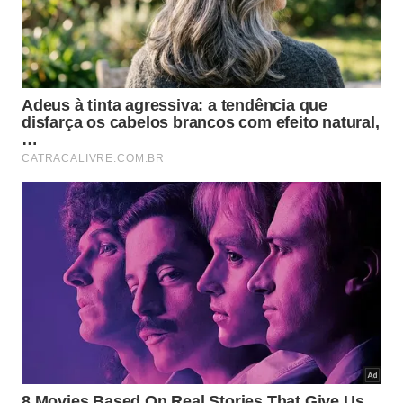
Os pesquisadores também descobriram níveis
aumentados de receptores envolvidos na regulação
da APOE e das placas amiloides após a remoção da
enzima dos neurônios. Esses receptores são
importantes para manter a comunicação saudável
entre os neurônios e para o metabolismo lipídico.
Karahan afirmou que pesquisas anteriores
mostraram que ativar uma via relacionada pode
ajudar pessoas com Alzheimer a permanecerem
mais resistentes ao declínio cognitivo, mesmo
quando há acúmulo significativo de placas.