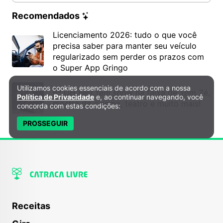
Recomendados
Licenciamento 2026: tudo o que você
precisa saber para manter seu veículo
regularizado sem perder os prazos com
o Super App Gringo
Utilizamos cookies essenciais de acordo com a nossa
Política de Privacidade e Cookies
6º DH Fest tem show na faixa de Tom Zé,
Política de Privacidade
e, ao continuar navegando, você
mostra de cinema, teatro e muito mais!
concorda com estas condições:
PROSSEGUIR
Receitas