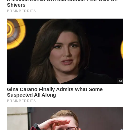
“Isso é especialmente importante do ponto de vista
clínico, porque os pacientes geralmente recebem o
diagnóstico da doença após acumularem uma carga
substancial de placas amiloides no cérebro. Não
apenas diminuir os níveis de amiloide, mas também
aumentar a resiliência a essas alterações
patológicas pode maximizar os benefícios clínicos”,
disse Karahan. “O direcionamento do IDOL neuronal
pode oferecer múltiplos benefícios terapêuticos na
doença de Alzheimer, reduzindo simultaneamente a
carga amiloide e aumentando os efeitos