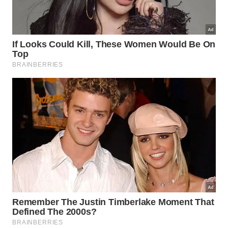
Em vez disso, os efeitos mais impressionantes
surgiram quando o IDOL foi removido dos
neurônios.
Hande Karahan, PhD, professora assistente de
pesquisa em genética médica e molecular, afirmou
que a deleção do gene IDOL em neurônios não
apenas reduziu os níveis de placas ateroscleróticas,
mas também os níveis de apolipoproteína E (APOE),
uma proteína fortemente associada à doença de
Alzheimer. Uma forma dessa proteína, a APOE4, é
considerada o maior fator de risco genético para o