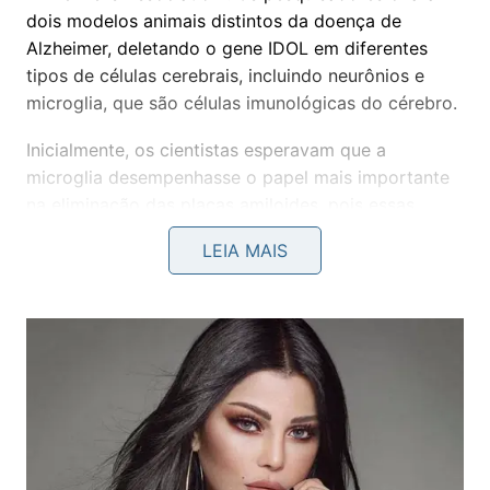
dois modelos animais distintos da doença de
Alzheimer, deletando o gene IDOL em diferentes
tipos de células cerebrais, incluindo neurônios e
microglia, que são células imunológicas do cérebro.
Inicialmente, os cientistas esperavam que a
microglia desempenhasse o papel mais importante
na eliminação das placas amiloides, pois essas
células imunológicas ajudam a remover material
LEIA MAIS
nocivo do cérebro e são as principais produtoras de
IDOL.