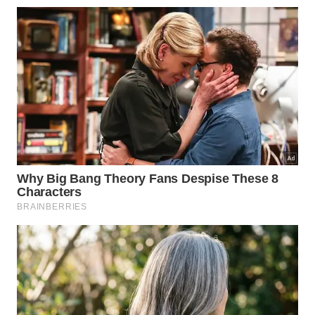
Alzheimer de início tardio. A APOE também é
importante para a regulação do metabolismo
lipídico no cérebro.
Benefícios potenciais além da
remoção da placa bacteriana