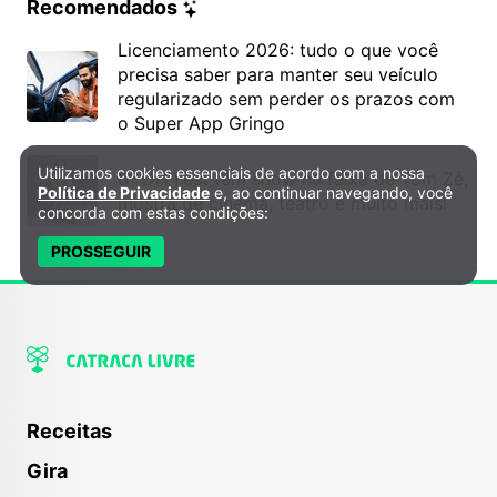
Recomendados
Licenciamento 2026: tudo o que você
precisa saber para manter seu veículo
regularizado sem perder os prazos com
o Super App Gringo
Utilizamos cookies essenciais de acordo com a nossa
Política de Privacidade e Cookies
6º DH Fest tem show na faixa de Tom Zé,
Política de Privacidade
e, ao continuar navegando, você
mostra de cinema, teatro e muito mais!
concorda com estas condições:
PROSSEGUIR
Receitas
Gira