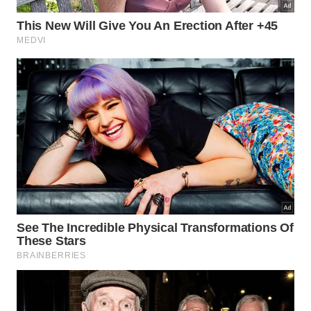
podem estimular a musculatura da região do
pescoço e do colo. A prática frequente ajuda a
melhorar a sustentação e favorece uma aparência
mais firme ao longo do tempo.
Para potencializar os cuidados naturais, vale incluir
os seguintes hábitos na rotina:
Realizar massagens suaves com movimentos
ascendentes.
Manter uma boa ingestão de água durante o dia.
Consumir alimentos ricos em vitamina C.
Aplicar hidratantes diariamente após o banho.
Evitar exposição solar prolongada sem proteção.
A combinação desses cuidados oferece melhores
resultados quando mantida de forma constante.
Pequenas ações diárias costumam gerar benefícios