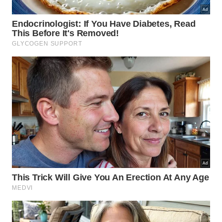
A hidratação deve fazer parte da rotina diária,
preferencialmente pela manhã e à noite. O uso
regular de produtos hidratantes e ingredientes
naturais ajuda a preservar a barreira de proteção da
pele e reduz a perda de água.
Já as máscaras caseiras podem ser aplicadas uma
ou duas vezes por semana, enquanto os exercícios
podem ser realizados várias vezes durante a
semana. A proteção solar diária também é
indispensável para preservar o colágeno e retardar
o surgimento de novos sinais de envelhecimento,
mantendo o colo mais bonito, saudável e uniforme
por mais tempo.