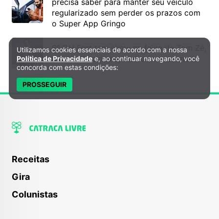
precisa saber para manter seu veículo
regularizado sem perder os prazos com
o Super App Gringo
6º DH Fest tem show na faixa de Tom Zé,
Utilizamos cookies essenciais de acordo com a nossa
Política de Privacidade e Cookies
mostra de cinema, teatro e muito mais!
Política de Privacidade
e, ao continuar navegando, você
concorda com estas condições:
PROSSEGUIR
Receitas
Gira
Colunistas