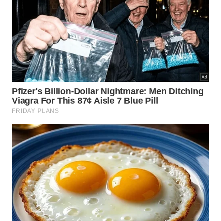
mais duradouros para a aparência da pele.
Exercícios, hidratação e proteção solar diária garantem a
firmeza da pele do pescoço e do colo. -
Imagem gerada
por IA
Qual é a frequência ideal para
prevenir o ressecamento e a
flacidez?