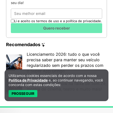
seu dia!
Email
Li e aceito os termos de uso e a política de privacidade.
Quero receber
Recomendados
Licenciamento 2026: tudo o que você
precisa saber para manter seu veículo
regularizado sem perder os prazos com
o Super App Gringo
Utilizamos cookies essenciais de acordo com a nossa
Política de Privacidade e Cookies
Política de Privacidade
e, ao continuar navegando, você
6º DH Fest tem show na faixa de Tom Zé,
concorda com estas condições:
mostra de cinema, teatro e muito mais!
PROSSEGUIR