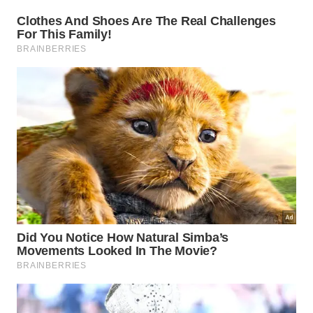
estatística.
Alterações observadas além dos
marcadores inflamatórios
A equipe também examinou amostras de urina dos
participantes antes e depois de cada fase do
estudo para procurar alterações nos metabólitos, as
moléculas produzidas quando o corpo decompõe
os nutrientes e realiza processos biológicos
essenciais.
Algumas alterações metabólicas foram observadas
após o consumo tanto do suco de tomate com soja
quanto do suco de tomate controle, indicando que
os tomates podem produzir efeitos biológicos
mesmo sem altos níveis de licopeno.