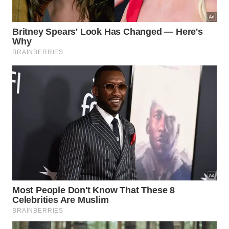
O suco de tomate e soja usado no estudo foi
desenvolvido anos atrás por pesquisadores da
Universidade Estadual de Ohio, após estudos
anteriores sugerirem que dietas ricas em produtos
de tomate ou soja estavam associadas a um menor
risco de câncer de próstata. O suco foi feito com
tomates especialmente cultivados para conterem
níveis elevados de licopeno e foi enriquecido com