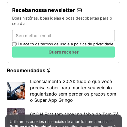
Receba nossa newsletter
Boas histórias, boas ideias e boas descobertas para o
seu dia!
Email
Li e aceito os termos de uso e a política de privacidade.
Quero receber
Recomendados
Licenciamento 2026: tudo o que você
precisa saber para manter seu veículo
regularizado sem perder os prazos com
o Super App Gringo
6º DH Fest tem show na faixa de Tom Zé,
mostra de cinema, teatro e muito mais!
Utilizamos cookies essenciais de acordo com a nossa
Política de Privacidade e Cookies
Política de Privacidade
e, ao continuar navegando, você