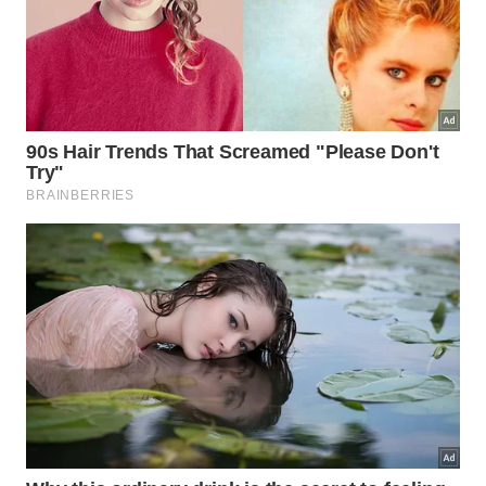
“A hipótese é que o licopeno dos tomates e as
isoflavonas da soja sejam os responsáveis ​​pelo
efeito, então não queríamos um grupo de controle
que fosse apenas água”, disse Cooperstone.
Os pesquisadores coletaram amostras de sangue
antes e depois de cada período de quatro semanas
e mediram as citocinas, que são proteínas
inflamatórias produzidas pelo sistema imunológico.