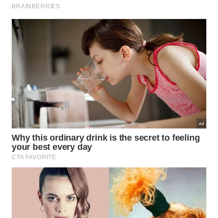
“Já existem evidências convincentes suficientes de
que compostos do tomate e da soja podem
modular a inflamação, e por isso decidimos testar
isso em humanos”, disse Cooperstone.
Ensaios clínicos em humanos revelam redução da
inflamação.
O estudo envolveu 12 adultos saudáveis ​​com
obesidade. Os participantes beberam duas latas de
177 ml (6 onças) de suco de tomate e soja por dia,
durante quatro semanas. Após um período de
intervalo, consumiram suco de tomate com baixo
teor de carotenoides por mais quatro semanas.