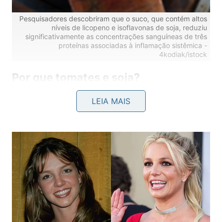
Pesquisadores descobriram que o suco, que contém altos
níveis de licopeno e isoflavonas de soja, reduziu
significativamente as concentrações sanguíneas de três
proteínas associadas à inflamação sistêmica -
4kodiak/istock
Por que tomates e soja?
O licopeno é um carotenóide responsável pela cor
LEIA MAIS
vermelha dos tomates e de certas outras frutas e
vegetais. As isoflavonas da soja pertencem a um
grupo de compostos chamados flavonoides e
podem imitar algumas ações do hormônio
estrogênio. Ambos são fitoquímicos naturais que
desempenham papéis importantes na saúde das
plantas.