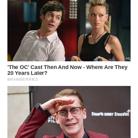
em 2 ou 3 séries. Se ainda estiver pesado demais, a
versão assistida, com toque da mão na parede ou
uso de cadeira mais alta, já cria estímulo suficiente
para pernas, quadríceps e glúteos.
Com o tempo, a progressão pode vir pela redução
da altura do assento, pela pausa no fundo do
movimento ou pelo controle maior da descida. Para
quem monta treino doméstico focado em pernas,
força e articulações preservadas, esse exercício
caseiro entrega um trabalho denso, silencioso e
tecnicamente mais desafiador do que muita série
apressada de agachamento.