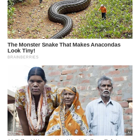
Use uma cadeira firme, encostada na parede.
Mantenha o pé inteiro apoiado, sem deixar o
calcanhar subir.
Incline o tronco só o necessário para levantar,
sem arredondar a lombar.
Desça devagar, em dois a três segundos.
Se estiver muito difícil, comece com um assento
mais alto.
Alguns sinais indicam ajuste imediato. Dor pontuda
no joelho, perda de alinhamento para dentro e
impulso exagerado com o corpo são erros comuns.
Nesses casos, reduzir a amplitude ou usar apoio
leve em uma parede já melhora bastante a
mecânica.