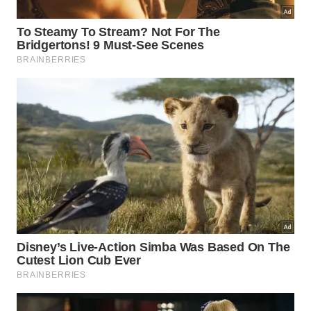
quando falta equipamento para progressão de
carga em casa
quando a pessoa quer treinar coxa e glúteos sem
impacto
quando existe diferença visível de força entre as
pernas
quando o agachamento bilateral perdeu
intensidade
quando o objetivo é combinar força e
estabilidade no mesmo exercício
Como incluir esse movimento na
rotina sem perder consistência?
O caminho mais seguro é começar com poucas
repetições de qualidade, algo como 3 a 6 por lado,