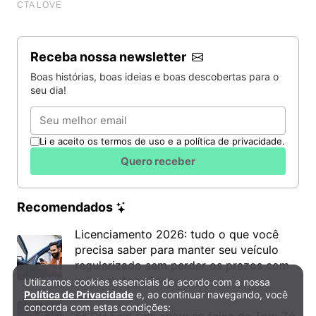
Receba nossa newsletter
Boas histórias, boas ideias e boas descobertas para o
seu dia!
Email
Li e aceito os termos de uso e a política de privacidade.
Quero receber
Recomendados
Licenciamento 2026: tudo o que você
precisa saber para manter seu veículo
regularizado sem perder os prazos com
o Super App Gringo
Utilizamos cookies essenciais de acordo com a nossa
Política de Privacidade e Cookies
Política de Privacidade
e, ao continuar navegando, você
concorda com estas condições:
6º DH Fest tem show na faixa de Tom Zé,