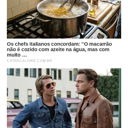
Na leitura prática desse achado, faz sentido tratar o
movimento como mais do que um teste funcional.
Ele também funciona como ferramenta de treino
para pernas, especialmente porque expõe déficits
de força de forma isolada e obriga controle na
subida e na descida. Isso ajuda a explicar por que
muita gente sente mais a coxa nesse padrão do que