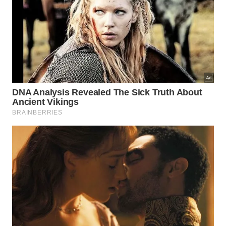
com o peso do próprio corpo. Como a carga do
senta e levanta unilateral fica concentrada, a
sensação de esforço sobe mesmo sem halteres,
mochila ou elástico.
Ele tende a ser mais útil em alguns cenários
específicos: