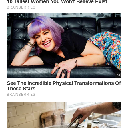
O que a pesquisa mostra sobre esse
padrão de força?
Esse tipo de movimento ganhou espaço justamente
por medir e exigir força real de membros inferiores.
Segundo o estudo
Differences in hip and knee
muscle strength between successful and
unsuccessful performances of the single leg sit to
stand test from a 20-cm-high box in healthy young
adults
, publicado no periódico
Journal of Physical
Therapy Science
, o desempenho no senta e levanta
unilateral se relaciona com diferenças de força no
quadril e no joelho entre adultos jovens saudáveis.
O trabalho pode ser consultado em
página do
estudo indexado no PubMed
.