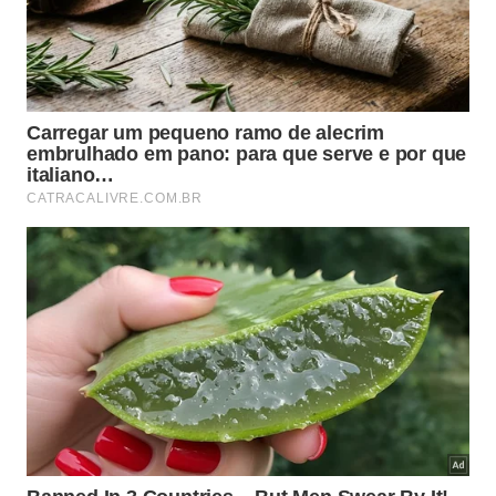
O que a ciência já mostrou sobre
treino doméstico e controle
postural?
Esse tipo de proposta ganhou força porque o
controle postural melhora com prática específica,
repetida e aplicável à rotina. Quando o exercício
desafia apoio, direção do movimento e atenção ao
corpo, a resposta funcional tende a ser melhor do
que em estímulos genéricos de máquina.