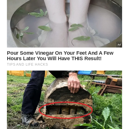
longas
Interrompa se houver visão turva, mal-estar ou
instabilidade fora do habitual
O que muda na prática quando a
firmeza melhora?
Equilíbrio melhor não serve apenas para ficar mais
tempo em um pé. Ele aparece na marcha mais
estável, no giro para atender a porta, na saída do
carro e no levantar da cama sem aquela oscilação
inicial. Para maiores de 60, esse ganho reduz medo
de cair e preserva autonomia em tarefas básicas da
casa.
Quando o treino inclui apoio unipodal, transferência
de peso, postura e repetição frequente, o corpo
responde com coordenação mais útil para o dia a