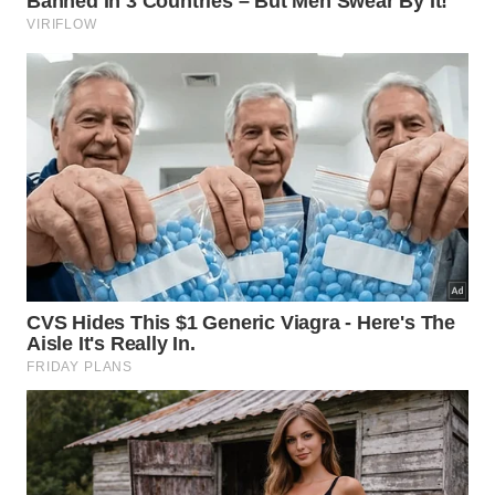
Segundo o ensaio clínico
Home-based
interventions improve trained, but not novel, dual-
task balance performance in older adults: A
randomized controlled trial
, publicado no periódico
Gait & Posture
, intervenções feitas em casa
melhoraram o desempenho de equilíbrio treinado
em idosos. O trabalho reforça a lógica de treinar
tarefa parecida com a vida real, em vez de
depender só de aparelho de academia. O estudo
pode ser consultado em
página do estudo no
PubMed com referência ao artigo original
.