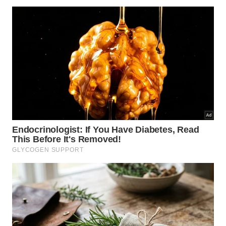
cada perna
Repita de 2 a 3 séries, em dias alternados
Progrida reduzindo o apoio das mãos, nunca
tirando a segurança
Se houver tontura, dor articular relevante ou
histórico recente de queda, a progressão precisa
ser mais conservadora. Maiores de 60 com
neuropatia, labirintite ou fraqueza importante se
beneficiam de avaliação prévia com fisioterapeuta,
porque o ajuste de amplitude e apoio muda
bastante o efeito do treino.