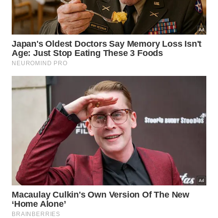
Transferência de peso com apoio seguro reforça
estabilidade e previne compensações. -
Imagem gerada
por IA
Como montar uma rotina segura
para maiores de 60?
Para esse treino sair do papel, vale organizar a
sessão com poucos minutos e boa frequência. O
mais importante é qualidade do movimento, não
cansaço excessivo.
Fique ao lado de uma parede, pia ou cadeira
firme
Mantenha o abdômen ativo e o olhar em ponto
fixo
Faça de 3 a 5 repetições em cada direção, com