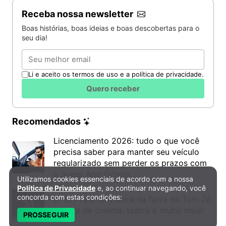
Receba nossa newsletter
Boas histórias, boas ideias e boas descobertas para o
seu dia!
Email
Li e aceito os termos de uso e a política de privacidade.
Quero receber
Recomendados
Licenciamento 2026: tudo o que você
precisa saber para manter seu veículo
regularizado sem perder os prazos com
o Super App Gringo
Utilizamos cookies essenciais de acordo com a nossa
Política de Privacidade e Cookies
Política de Privacidade
e, ao continuar navegando, você
concorda com estas condições:
6º DH Fest tem show na faixa de Tom Zé,
mostra de cinema, teatro e muito mais!
PROSSEGUIR