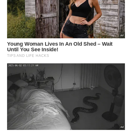
Quais erros fazem esse exercício
perder efeito?
Muita gente transforma treino de equilíbrio em teste
de coragem. Tira a mão do apoio cedo demais,
acelera o movimento e compensa com tronco
inclinado. Aí o corpo dribla a tarefa, em vez de
aprender a controlar a oscilação. Na academia isso
também acontece quando a pessoa aumenta carga,
mas não melhora a mecânica.