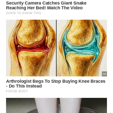
Alguns ajustes deixam o exercício caseiro mais
eficiente e mais seguro ao mesmo tempo:
Não prenda a respiração durante a sustentação
Evite jogar o quadril para o lado da perna de
apoio
Não use cadeira leve ou objeto que deslize
Prefira poucas repetições bem feitas a séries