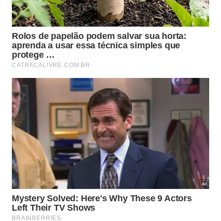
adequado. Para entender como o produto pode
reagir a esses extremos, vale observar alguns
efeitos comuns:
Formação de grumos ou aspecto “talhado” após
exposição a frio intenso;
Textura muito espessa, que dificulta a aplicação
em quantidade suficiente;
Separação de água e óleo, exigindo agitação e
nem sempre voltando ao padrão original;
Produto aquecido em carro fechado ou sob sol
direto, com possível perda de eficácia antes do
vencimento.
Como armazenar o protetor solar
para manter a proteção indicada?
Para que o
protetor solar
continue funcionando até