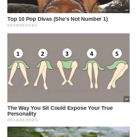
O calor excessivo pode afetar o protetor solar mais do que
muita gente imagina e comprometer a proteção da pele. -
Créditos: depositphotos.com / IgorVetushko
Como o calor e o frio modificam a
fórmula do protetor solar?
O calor é um dos principais inimigos da estabilidade
do protetor, pois temperaturas muito altas aceleram
reações químicas e podem degradar os ingredientes
responsáveis por bloquear os
raios UVA e UVB
. Já o
frio intenso ou repetidas mudanças entre frio e
quente costumam favorecer a separação de fases e