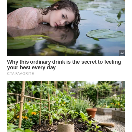
o aparecimento de grumos, mesmo que o cheiro e a
cor pareçam normais.
Essas alterações influenciam diretamente a
aplicação homogênea na pele, reduzindo a proteção
real, mesmo quando o rótulo indica um FPS