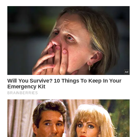
o fim do frasco, a principal recomendação é mantê-
lo em temperatura ambiente controlada, longe de
extremos e de luz direta. Um armário no quarto ou
em um banheiro bem ventilado, sem calor
constante, costuma ser uma boa escolha para o uso
diário.
Alguns cuidados práticos fazem diferença, como
verificar no rótulo a faixa de temperatura sugerida
pelo fabricante, evitar deixar o frasco em carro
fechado ou na beira da janela e sempre fechar bem
a embalagem. Ao observar mudanças de cheiro, cor
ou textura, é mais seguro substituir o produto, já
que a proteção contra a radiação pode ter sido
comprometida de forma silenciosa.