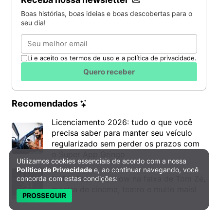
Boas histórias, boas ideias e boas descobertas para o
seu dia!
Email
Li e aceito os termos de uso e a política de privacidade.
Quero receber
Recomendados
Licenciamento 2026: tudo o que você
precisa saber para manter seu veículo
regularizado sem perder os prazos com
o Super App Gringo
Utilizamos cookies essenciais de acordo com a nossa
Política de Privacidade e Cookies
Política de Privacidade
e, ao continuar navegando, você
6º DH Fest tem show na faixa de Tom Zé,
concorda com estas condições:
mostra de cinema, teatro e muito mais!
PROSSEGUIR