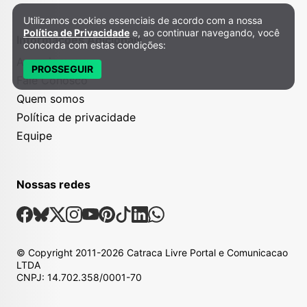
Utilizamos cookies essenciais de acordo com a nossa
Política de Privacidade e Cookies
Política de Privacidade
e, ao continuar navegando, você
Informações Adicionais
concorda com estas condições:
Anuncie
PROSSEGUIR
Fale Conosco
Quem somos
Política de privacidade
Equipe
Nossas redes
Nossas Redes Sociais
Facebook
Bsky
X
Instagram
Youtube
Pinterest
Tiktok
Linkedin
Whatsapp
© Copyright
2011-2026
Catraca Livre Portal e Comunicacao
LTDA
CNPJ: 14.702.358/0001-70