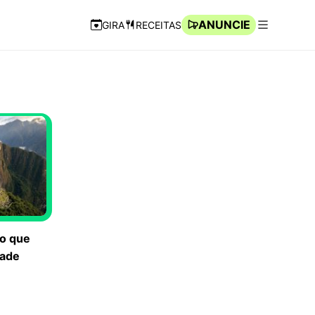
ANUNCIE
GIRA
RECEITAS
Navegação Rápida
Abrir men
 o que
dade