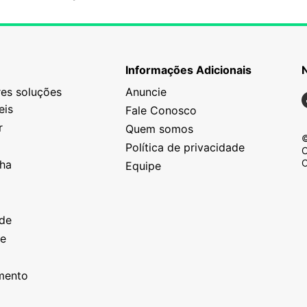
Informações Adicionais
es soluções
Anuncie
N
eis
Fale Conosco
r
Quem somos
©
Política de privacidade
C
C
nha
Equipe
o
a
ade
ze
o
imento