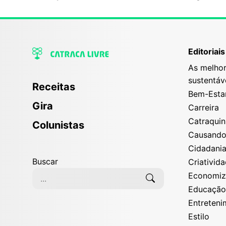
Editoriais
As melhor
sustentáv
Receitas
Bem-Esta
Gira
Carreira
Catraqui
Colunistas
Causand
Cidadani
Buscar
Criativid
Economi
Educaçã
Entreten
Estilo