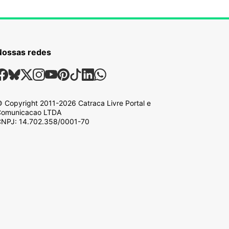
Nossas redes
ossas Redes Sociais
Facebook
Bsky
X
Instagram
Youtube
Pinterest
Tiktok
Linkedin
Whatsapp
 Copyright
2011-2026
Catraca Livre Portal e
omunicacao LTDA
NPJ: 14.702.358/0001-70