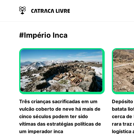
#Império Inca
Três crianças sacrificadas em um
Depósito 
vulcão coberto de neve há mais de
batata li
cinco séculos podem ter sido
cerca de
vítimas das estratégias políticas de
rara traz
um imperador inca
logística