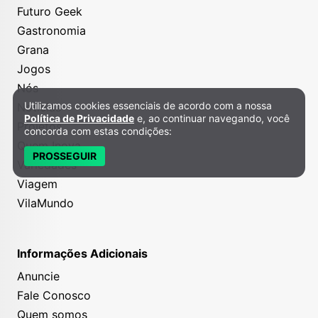
Futuro Geek
Gastronomia
Grana
Jogos
Nós
Utilizamos cookies essenciais de acordo com a nossa
Notícias
Política de Privacidade e Cookies
Política de Privacidade
e, ao continuar navegando, você
Projetos
concorda com estas condições:
Quem Inova
PROSSEGUIR
Variedades
Viagem
VilaMundo
Informações Adicionais
Anuncie
Fale Conosco
Quem somos