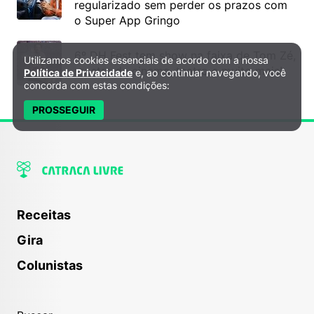
regularizado sem perder os prazos com
o Super App Gringo
6º DH Fest tem show na faixa de Tom Zé,
Utilizamos cookies essenciais de acordo com a nossa
Política de Privacidade e Cookies
mostra de cinema, teatro e muito mais!
Política de Privacidade
e, ao continuar navegando, você
concorda com estas condições:
PROSSEGUIR
Receitas
Gira
Colunistas