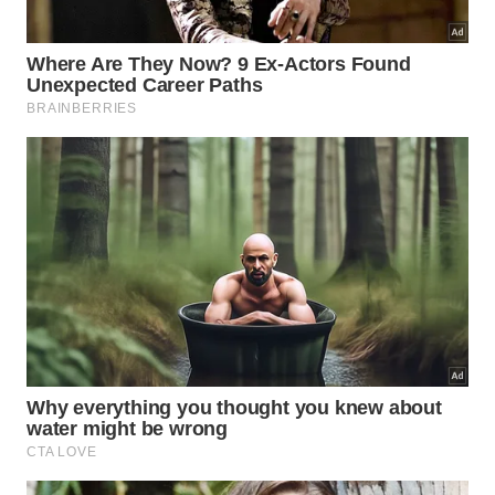
Para funcionar bem, a madeira precisa de
manutenção. Não basta lavar e guardar molhada
dentro do armário. O cuidado correto mantém a
superfície menos porosa, reduz rachaduras e evita
cheiro ruim. A rotina básica deve seguir estes
passos:
Lave com detergente neutro e esponja macia
logo após o uso.