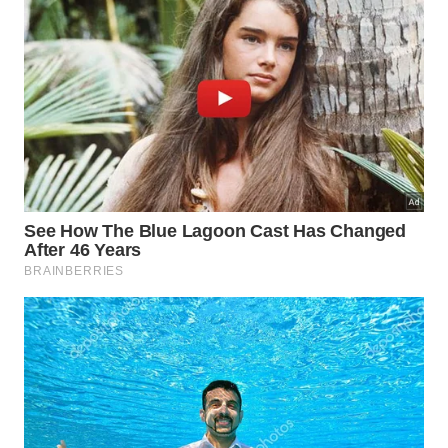
Evite deixar a tábua de molho na pia.
Seque com pano limpo depois do enxágue.
Deixe a tábua em pé até secar por completo.
Aplique óleo mineral próprio para contato com
alimentos de tempos em tempos.
A madeira também preserva melhor a faca porque
oferece uma superfície mais gentil ao corte. Isso
não significa que ela seja indestrutível. Tábuas
rachadas, empenadas, com mofo ou cheiro
persistente devem ser substituídas, pois a higiene
depende de uma superfície íntegra.