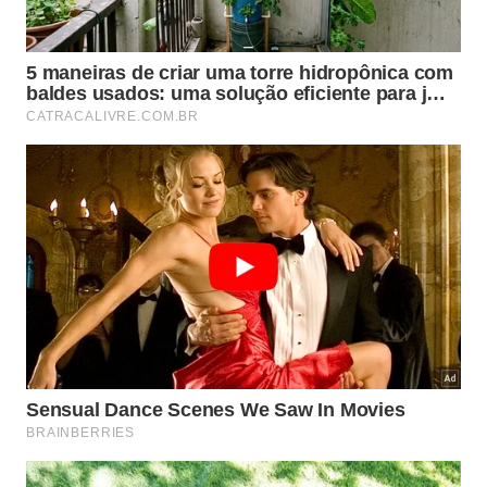
Na prática, o contato constante entre lâmina e
metal prejudica o fio da faca. A superfície é dura
demais para cortes frequentes e pode deixar facas
boas cegas em menos tempo. Outro ponto é a
sensação de corte, que costuma ser mais
desconfortável e barulhenta. O metal pode
funcionar para alguns usos pontuais, mas não é a
opção mais equilibrada para preparar alimentos
todos os dias.