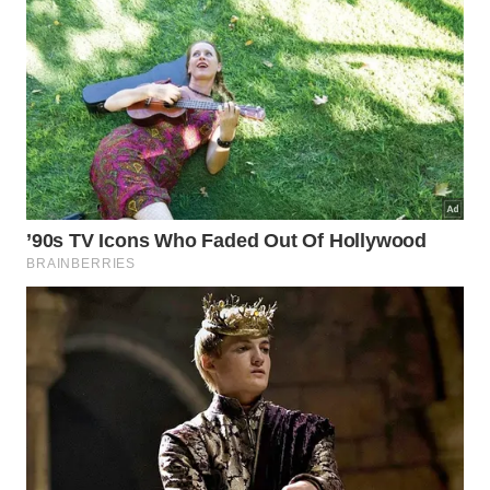
Por que a madeira costuma ser a
opção mais equilibrada?
A tábua de madeira costuma ser a escolha mais
equilibrada porque combina boa durabilidade,
conforto no corte e menor agressão ao fio das
facas. Diferente do que muita gente imagina, a
madeira bem cuidada pode ser higiênica. Suas
fibras retêm parte das bactérias em camadas
internas, onde elas tendem a perder viabilidade com
o tempo, enquanto a superfície seca corretamente.