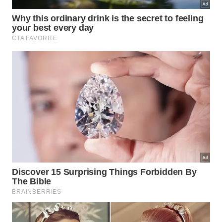
As tábuas de plástico são populares porque custam
menos, pesam pouco e podem ser lavadas com facilidade.
Imagem gerada por inteligência artificial
Por que o metal nem sempre é a
melhor escolha?
As tábuas de metal, geralmente feitas de
aço
inoxidável
ou titânio, têm uma vantagem clara: não