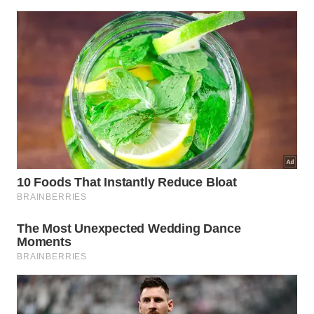
A decisão mais segura é combinar material
adequado com bons hábitos. Lavar logo após o uso,
secar bem, evitar tábua úmida guardada e separar
superfícies para carnes cruas e alimentos prontos
faz mais diferença do que escolher qualquer
utensílio e descuidar da rotina. Uma tábua de corte
eficiente é aquela que ajuda a cozinhar melhor,
protege a faca e não transforma marcas de uso em
pontos de sujeira escondida.