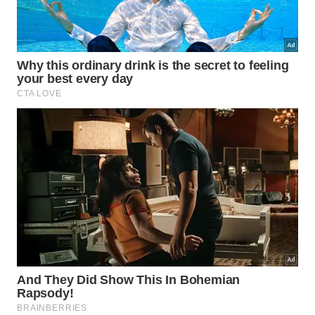
Qual tábua escolher para cozinhar
com mais segurança?
Para uso diário, a madeira bem cuidada costuma
entregar o melhor conjunto entre higiene,
durabilidade e proteção das facas. O plástico pode
ser útil quando há separação por tipo de alimento,
mas precisa ser trocado com frequência quando
fica muito marcado. O metal é resistente e fácil de
lavar, porém cobra um preço alto no fio das facas e
no conforto do corte.