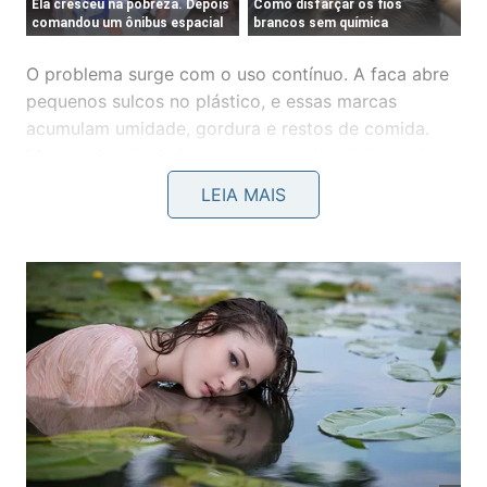
O problema surge com o uso contínuo. A faca abre
pequenos sulcos no plástico, e essas marcas
acumulam umidade, gordura e restos de comida.
Mesmo depois da lavagem, parte da sujeira pode
ficar presa nas ranhuras. Os sinais de desgaste mais
LEIA MAIS
importantes são estes:
Cortes profundos que não saem com a limpeza
comum.
Manchas persistentes depois do preparo de
carnes ou vegetais.
Cheiro preso na superfície, mesmo após lavar
com detergente.
Textura áspera nas áreas mais usadas.
Perda de firmeza ou deformação causada por
calor.