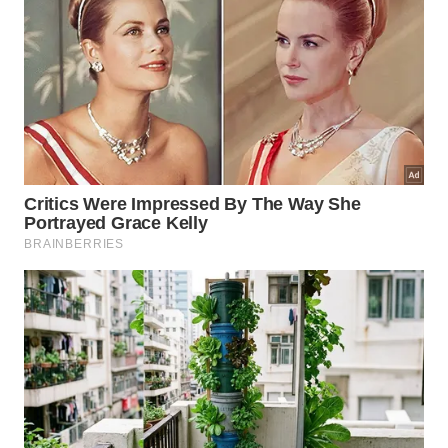
absorvem líquidos nem odores. Elas são resistentes,
fáceis de lavar e não criam ranhuras profundas
como o plástico. Para quem olha apenas a higiene
imediata, o metal parece uma solução quase
perfeita.