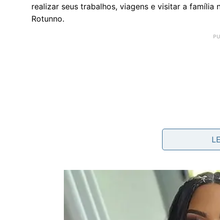
realizar seus trabalhos, viagens e visitar a família
Rotunno.
L
“Isto fez com que os brasileiros passassem a enx
considerando a oportunidade de ter melhores cond
geográfica”, completa