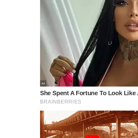
A sócia-fundadora da da Rotunno Cidadania expl
influenciar em aspectos sociais e econômicos do n
com seu conhecimento outras nações ao invés da n
que acompanhamos nesses últimos anos”.
Processo para tirar dupla cidadania