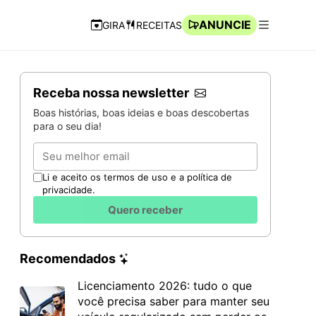
ANUNCIE
GIRA
RECEITAS
Navegação Rápida
Abrir men
Receba nossa newsletter
Boas histórias, boas ideias e boas descobertas
para o seu dia!
Email
Li e aceito os termos de uso e a política de
privacidade.
Quero receber
Recomendados
Licenciamento 2026: tudo o que
você precisa saber para manter seu