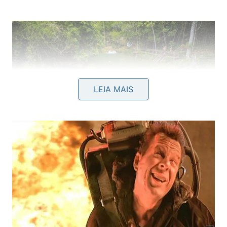
LEIA MAIS
A Estância Mimosa tem o maior circuito de trilhas e
cachoeiras de Bonito -
Divulgação/Acqua Studio de
Viagens
Entre as cachoeiras, destacam-se a do Sinhozinho,
com quedas de fácil acesso, sendo ideal para