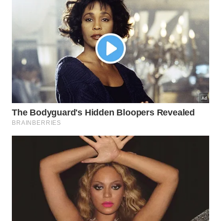
Parque das Cachoeiras, que fica a menos de 15 km do
centro de Bonito -
Divulgação/Acqua Studio de Viagens
Situada no
Parque das Cachoeiras
, que fica a menos
de 15 km da cidade, a cachoeira da Carretilha se
destaca pela tirolesa improvisada – que lhe rendeu
esse nome – e leva diretamente ao rio.
O parque ainda reúne outras seis quedas, além de