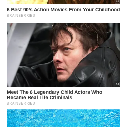
banhos; a do Sol, com a queda mais alta; e a do
Mutum, com uma grande rocha calcária no meio.
Ceita Corê
A fazenda Ceita Corê também abriga algumas das
melhores cachoeiras da região. Localizada a 36 km
de Bonito, conta com sete quedas do rio Chapena,
além de trilhas por passarelas e pontes suspensas e
tirolesa.