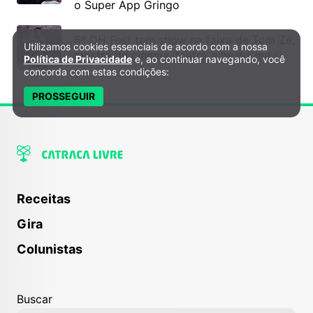
o Super App Gringo
6º DH Fest tem show na faixa de Tom Zé,
Utilizamos cookies essenciais de acordo com a nossa
Política de Privacidade e Cookies
mostra de cinema, teatro e muito mais!
Política de Privacidade
e, ao continuar navegando, você
concorda com estas condições:
PROSSEGUIR
Receitas
Gira
Colunistas
Buscar