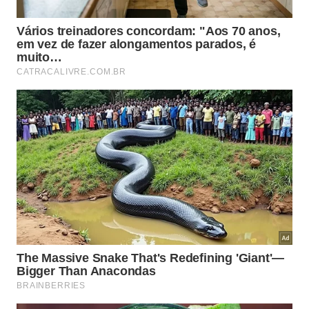
tufas calcárias e pequenas grutas, criando um belo
cenário de piscinas naturais.
#DicaCatraca:
sempre lembre de usar a
máscara de
proteção
, andar com álcool em gel, respeitar o
distanciamento social e sair de casa somente se
necessário! Caso pertença ao grupo de risco ou
conviva com alguém que precise de maiores
cuidados, evite passeios presenciais. A situação é
séria! Vamos nos cuidar para sair desta pandemia o
mais rápido possível. Combinado?