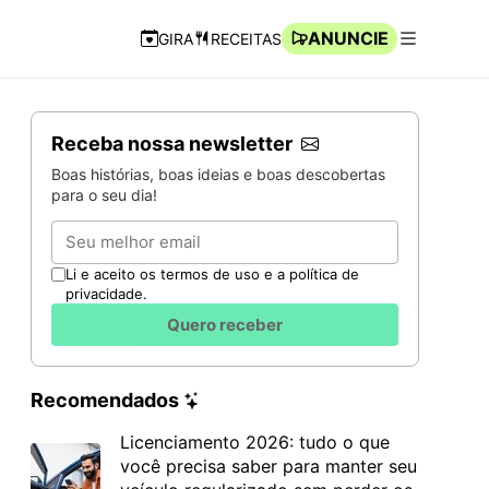
ANUNCIE
GIRA
RECEITAS
Navegação Rápida
Abrir men
Receba nossa newsletter
Boas histórias, boas ideias e boas descobertas
para o seu dia!
Email
Li e aceito os termos de uso e a política de
privacidade.
Quero receber
Recomendados
Licenciamento 2026: tudo o que
você precisa saber para manter seu