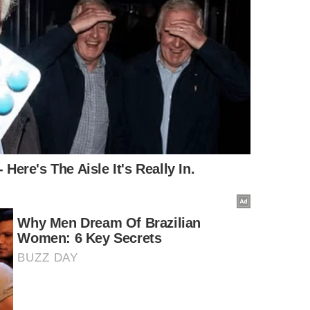
Fachada da Wynkoop Brewing, em Denver -
Divulgação