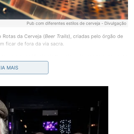
Pub com diferentes estilos de cerveja -
Divulgação
 Rotas da Cerveja (
Beer Trails
), criadas pelo órgão de
 ficar de fora da via sacra.
 torna a experiência ainda mais enriquecedora do ponto
stóricas importantes para o desenvolvimento da cidade e
EIA MAIS
ais.