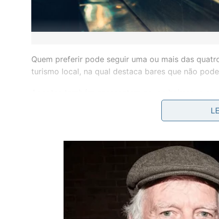
Quem preferir pode seguir uma ou mais das quatro
turismo local, na qual destaca bares que não podem
As rotas também apresentam novos bairros, o que
de vista turístico, já que contempla passagens hi
L
o que há de melhor em termos de cervejas artesan