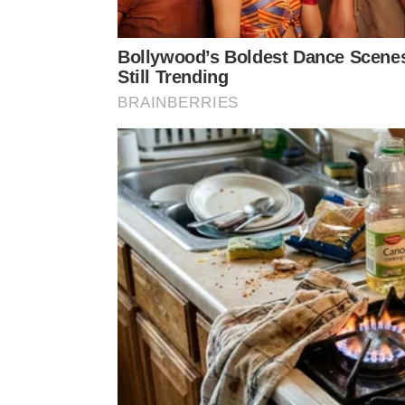
Destaque para a Wynkoop Brewing, fundada pelo 
Hickenlooper. A cervejaria fica perto da estação 
de felicidade e alegria dos tradicionais pubs locai
bar e mesas para apreciar boa comida e cerveja. N