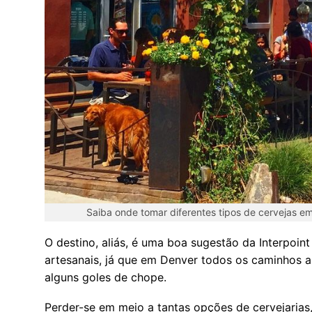
Saiba onde tomar diferentes tipos de cervejas em
O destino, aliás, é uma boa sugestão da Interpoin
artesanais, já que em Denver todos os caminhos 
alguns goles de chope.
Perder-se em meio a tantas opções de cervejarias,