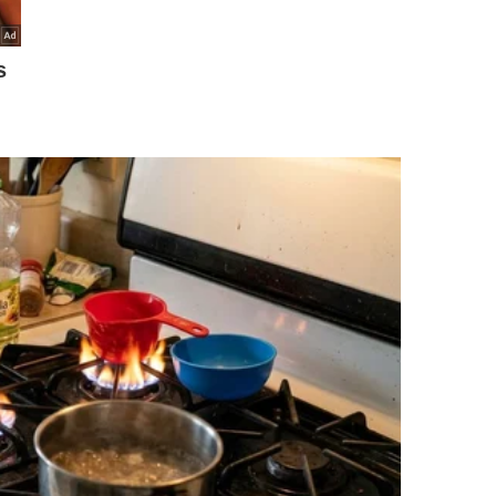
governador do Colorado e ex-prefeito de Denver, John
central de trem e reúne em um só lugar toda a atmosfera
s. No piso superior, mesas de sinuca e jogos. No inferior,
o subsolo, a cervejaria.