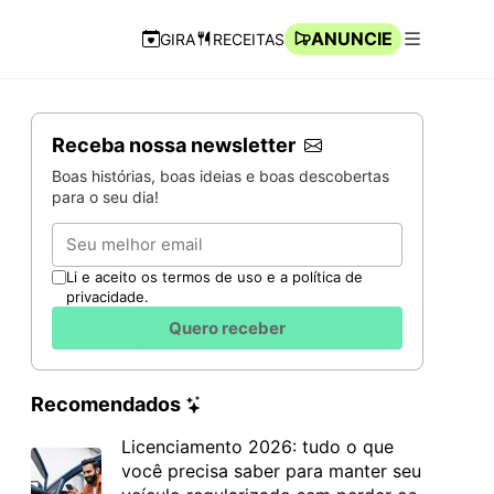
ANUNCIE
GIRA
RECEITAS
Navegação Rápida
Abrir men
Receba nossa newsletter
Boas histórias, boas ideias e boas descobertas
para o seu dia!
Email
Li e aceito os termos de uso e a política de
privacidade.
Quero receber
Recomendados
Licenciamento 2026: tudo o que
você precisa saber para manter seu