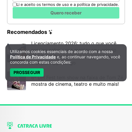
Li e aceito os termos de uso e a política de privacidade.
Quero receber
Recomendados
Licenciamento 2026: tudo o que você
precisa saber para manter seu veículo
Utilizamos cookies essenciais de acordo com a nossa
Política de Privacidade e Cookies
regularizado sem perder os prazos com
Política de Privacidade
e, ao continuar navegando, você
concorda com estas condições:
o Super App Gringo
PROSSEGUIR
6º DH Fest tem show na faixa de Tom Zé,
mostra de cinema, teatro e muito mais!