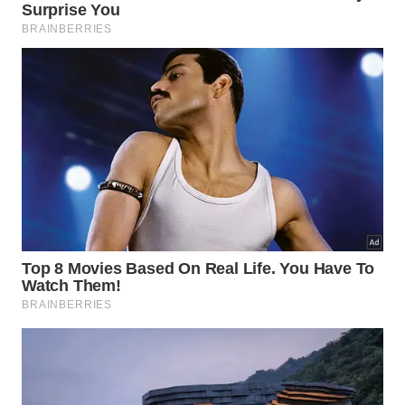
Essa maionese ou creme de abacate é um delicioso
acompanhamento para saladas frias ou mornas, alé
de ficar divina com batatas rústicas ou um bom
assado de tubérculos e legumes, como esses da
foto!
Maionese vegana de abacate servida com legumes
assados e ervas
Ingredientes