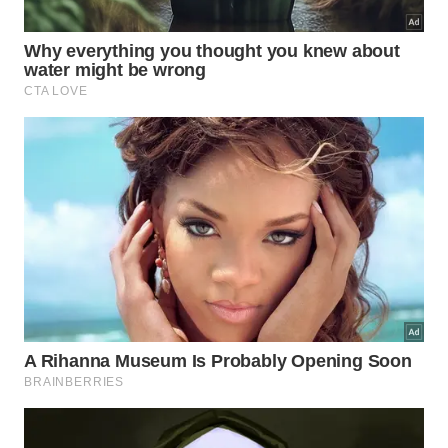
Quando gelado, coloque os ingredientes no
liquidificador sem o louro e bata com ½ xícara da
água do cozimento;
Agora tempere com sal e pimenta, acrescente a
mostarda e o alho e vá batendo e acrescentando
o azeite aos poucos até obter ponto de
maionese.
Maionese verde de tahine
Essa foi uma descoberta maravilhosa para mim! O
tahine (pasta de semente de gergelim), além de
supernutritivo dá uma ótima base para maionese.
Uso em saladas e para comer com pão, lanches e
falafel!