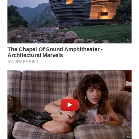
1 abacate grande maduro;
1 dente de alho amassado;
1 e ½ limão espremido;
2 colheres de sopa de azeite de oliva;
Sal e pimenta do reino a gosto.
Preparo
No liquidificador, bata todos os ingredientes até
obter uma mistura homogênea e lisinha.
Prontinho! Rápido e delicioso, mas tem que
consumir rápido para não oxidar (mesmo na
geladeira).
Por ser uma delícia e feito com 1 abacate só, fica
fácil comer tudo no mesmo dia!