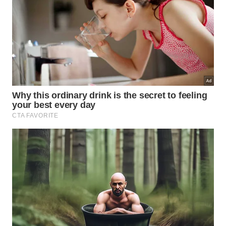
2 batatas;
1 cenoura;
½ cebola;
1 colher de sopa de mostarda;
1 dente de alho amassado ou 1 colher de sopa de
alho em pó;
1 folha de louro;
Azeite ou óleo vegetal para dar ponto;
Sal e pimenta a gosto.
Preparo
Cozinhe as batatas, a cenoura e a cebola na
panela de pressão com uma folha de louro e uma
pitada de sal;
Quando cozidas e bem molinhas, leve para gelar
e separe ½ xícara da água do cozimento que
também deve ir para a geladeira;