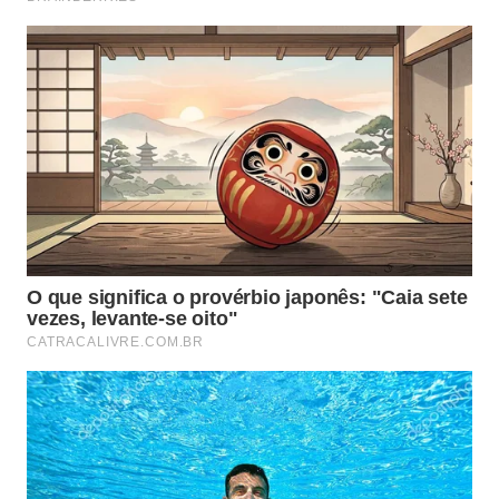
Ingredientes
½ xícara de sementes de girassol sem casca;
Água para cobrir as sementes;
¼ xícara de água filtrada;
Azeite para dar ponto;
1 limão espremido;
½ colher de sopa de vinagre de maçã
Sal e pimenta do reino a gosto
Preparo
Primeiro, deixe as sementes de molho por pelo
menos 4 horas;
Lave-as bem e coloque no liquidificador com a
água filtrada e o suco de limão e o vinagre;
Bata e vá acrescentando o azeite aos poucos até
dar o ponto desejado;