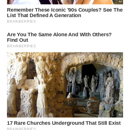
Esfihas com maionese vegana de semente de girassol
Essa é uma maionese mais suave e bem saborosa.
Pode ser servida com lanches, tortas e demais
preparos salgados, além de ser uma ótima base
para maionese de alho também.
Você pode incrementá-la com outros temperos,
ervas e o que mais achar que combina para trazer
mais sabor.