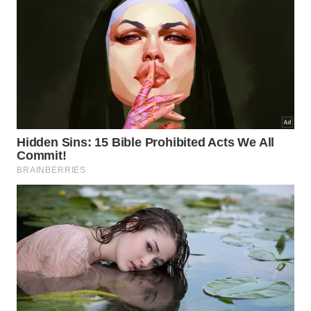
Salada morna de quinoa servida com maionese vegana de
tahine
Ingredientes
3 colheres de sopa de tahine (uso os mais
cremosos ou caseiros);
2 limões espremidos;