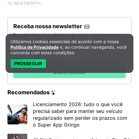
Receba nossa newsletter
Boas histórias, boas ideias e boas descobertas para o
seu dia!
Utilizamos cookies essenciais de acordo com a nossa
Política de Privacidade e Cookies
Política de Privacidade
e, ao continuar navegando, você
Email
concorda com estas condições:
PROSSEGUIR
Li e aceito os termos de uso e a política de privacidade.
Quero receber
Recomendados
Licenciamento 2026: tudo o que você
precisa saber para manter seu veículo
regularizado sem perder os prazos com
o Super App Gringo