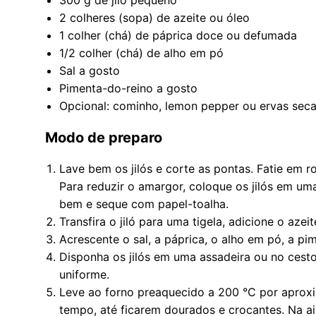
2 colheres (sopa) de azeite ou óleo
1 colher (chá) de páprica doce ou defumada
1/2 colher (chá) de alho em pó
Sal a gosto
Pimenta-do-reino a gosto
Opcional: cominho, lemon pepper ou ervas sec
Modo de preparo
Lave bem os jilós e corte as pontas. Fatie em 
Para reduzir o amargor, coloque os jilós em um
bem e seque com papel-toalha.
Transfira o jiló para uma tigela, adicione o aze
Acrescente o sal, a páprica, o alho em pó, a p
Disponha os jilós em uma assadeira ou no cesto 
uniforme.
Leve ao forno preaquecido a 200 °C por apro
tempo, até ficarem dourados e crocantes. Na a