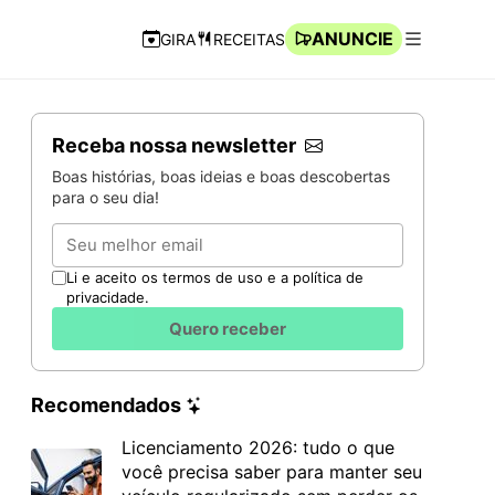
ANUNCIE
GIRA
RECEITAS
Navegação Rápida
Abrir men
Receba nossa newsletter
Boas histórias, boas ideias e boas descobertas
para o seu dia!
Email
Li e aceito os termos de uso e a política de
privacidade.
Quero receber
Recomendados
Licenciamento 2026: tudo o que
você precisa saber para manter seu