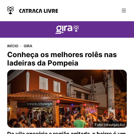
Abri
INÍCIO
GIRA
Conheça os melhores rolês nas
ladeiras da Pompeia
Foto: (divulgação)
Conheça os melhores rolês nas ladeiras da Pompeia
De vila operária a região agitada, o bairro é um