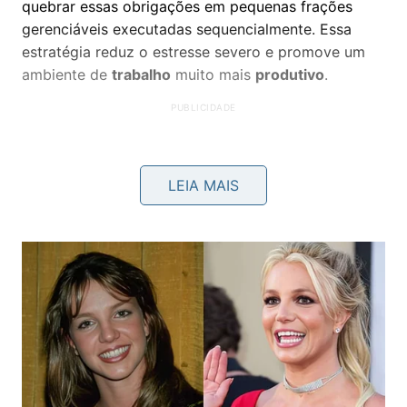
quebrar essas obrigações em pequenas frações
gerenciáveis executadas sequencialmente. Essa
estratégia reduz o estresse severo e promove um
ambiente de
trabalho
muito mais
produtivo
.
LEIA MAIS
Abaixo, um vídeo do
canal Brasil Escola no YouTube
que aprofunda os pontos discutidos neste tema: