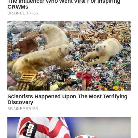
em qualquer projeto. Construir hábitos sólidos exige
paciência constante para colher frutos maduros e
altamente
gratificantes no
futuro
.
A consolidação desse método milenar baseia-se em
pilares fundamentais estabelecidos para guiar a
nossa conduta diária:
Redução do escopo das atividades diárias;
Foco absoluto no momento presente;
Eliminação de cobranças irreais de produtividade.