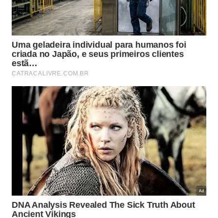
filosofia oriental ensina que o foco na execução de
tarefas menores fortalece a retenção cognitiva.
Valorizar cada pequena vitória diária sedimenta o
caminho para o verdadeiro
sucesso
acadêmico e
profissional
.
Kit de Organização
Confuciano
Princípios da Constância
Aplique estas regras simples para
transformar seus hábitos cotidianos: