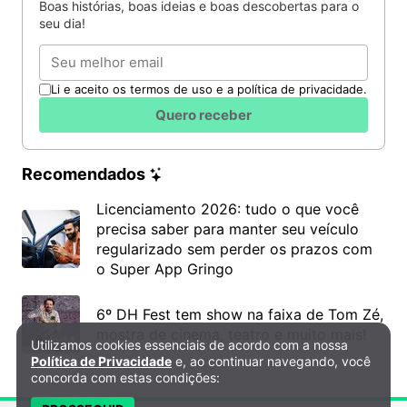
Boas histórias, boas ideias e boas descobertas para o
seu dia!
Email
Li e aceito os termos de uso e a política de privacidade.
Quero receber
Recomendados
Licenciamento 2026: tudo o que você
precisa saber para manter seu veículo
regularizado sem perder os prazos com
o Super App Gringo
6º DH Fest tem show na faixa de Tom Zé,
mostra de cinema, teatro e muito mais!
Utilizamos cookies essenciais de acordo com a nossa
Política de Privacidade e Cookies
Política de Privacidade
e, ao continuar navegando, você
concorda com estas condições: