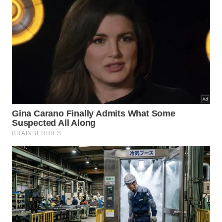
Adotar o método dos passos miúdos garante uma
evolução intelectual contínua e
altamente
sustentável a longo
prazo
.
Quando tentamos resolver pendências complexas
de uma vez colhemos cansaço e frustração. A