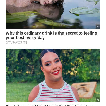
promove um
ritmo
saudável de
desenvolvimento
.
A sabedoria prática consiste em aceitar os limites
individuais e trabalhar dentro das possibilidades
reais. Negligenciar a base estrutural fragiliza os
resultados futuros e provoca desistências precoces