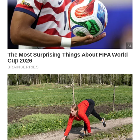
Grandes transformações começam com a retirada de
pequenas pedras todos os dias. – Imagem gerada por
IA
Como colher os frutos da filosofia
oriental a longo prazo?
Os efeitos da constância surgem após semanas de
dedicação silenciosa e descompromissada com o
imediatismo. Pequenas pedras acumuladas erguem
monumentos que resistem ao tempo e às
adversidades. Investir no progresso contínuo
transforma nossa mentalidade e solidifica uma
trajetória
de conquistas
duradouras
.
A sabedoria do confucionismo permanece como um
farol para desatar os nós da rotina moderna
exaustiva. Começar pelo básico acalma o espírito e