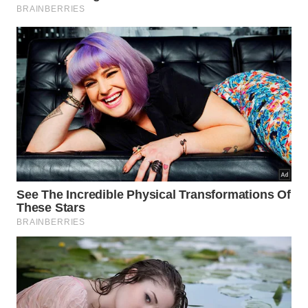
Divisão de grandes projetos em metas
1
diárias menores;
Execução focada sem interrupções ou
2
distractions externas;
Celebração das pequenas vitórias
3
acumuladas na rotina.
Por que focar no básico evita a
paralisia mental?
Olhar para o topo da montanha costuma intimidar
quem precisa iniciar a subida. O acúmulo excessivo
de obrigações gera uma estagnação que impede o
primeiro movimento necessário. Concentrar as
energias no passo inicial descomplica a jornada e