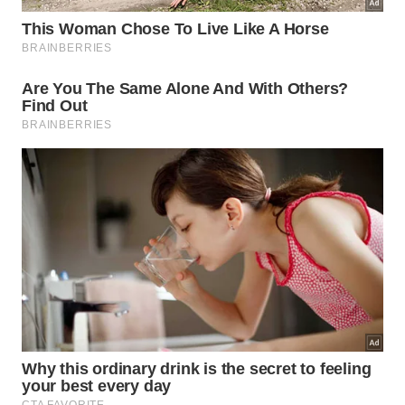
direciona o foco para ações realizáveis hoje. Abrace
o poder das pequenas atitudes com
equilíbrio
e
perseverança
.