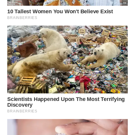
à sociedade. O estoicismo ensina que devemos
encadear boas condutas de maneira consistente,
buscando incansavelmente a
perfeição
moral
através do exercício constante do
bem
.
Ao invés de apenas discutir teorias abstratas sobre
moralidade, o verdadeiro sábio foca em demonstrar
retidão por meio de atitudes concretas. Agir com
modéstia, benevolência sincera e sem hipocrisia
purifica a alma, garantindo a tão almejada
paz
interior e estabilidade
emocional
.