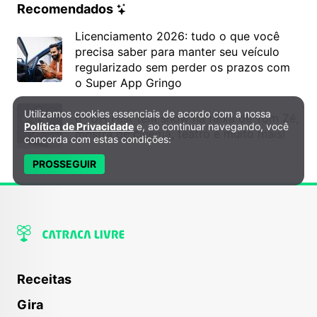
Recomendados
Licenciamento 2026: tudo o que você
precisa saber para manter seu veículo
regularizado sem perder os prazos com
o Super App Gringo
Utilizamos cookies essenciais de acordo com a nossa
Política de Privacidade e Cookies
6º DH Fest tem show na faixa de Tom Zé,
Política de Privacidade
e, ao continuar navegando, você
mostra de cinema, teatro e muito mais!
concorda com estas condições:
PROSSEGUIR
Receitas
Gira