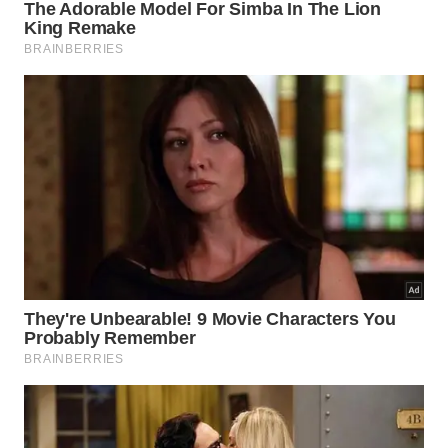
genuína
felicidade
.
O homem que se disciplina para viver
exclusivamente cada instante liberta-se das ilusões
construídas pela imaginação exagerada. Desse
modo, ele consegue trilhar tranquilamente o
caminho natural, enfrentando os obstáculos diários
como verdadeiras oportunidades de fortalecimento
e
evolução
de seu
caráter
.
A atenção plena aos acontecimentos atuais gera
benefícios práticos imediatos para a rotina diária:
Redução drástica da ansiedade relacionada ao
amanhã.
Maior capacidade de focar nas obrigações reais
do trabalho.
Valorização profunda do privilégio de estar vivo