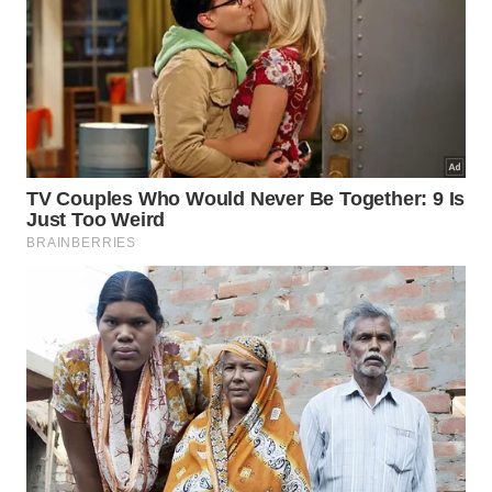
hoje.
Focar nas ações sob nosso domínio e modificar o
julgamento interno são os caminhos milenares para
alcançar a verdadeira serenidade mental. – Imagem
gerada por IA
Como colocar a filosofia prática no
cotidiano atual?
Ser um indivíduo virtuoso exige esforço contínuo e
a execução consciente de ações úteis direcionadas