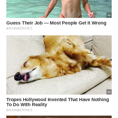
ou em viagens caras, o sábio sugeria procurar a
calmaria dentro da própria alma. Essa prática
constante regenera as forças mentais, permitindo
suportar as pressões externas com admirável
benevolência
e total
autonomia
.
Abaixo, um vídeo do
canal Corvo Seco no YouTube
que aprofunda os pontos discutidos neste tema: