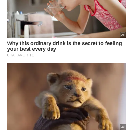
Contenção imediata dos instintos
1
impulsivos;
Extinção completa de desejos vaidosos
2
e fúteis;
Foco absoluto nas obrigações do
3
momento atual.
Por que focar no presente é a maior
defesa da alma?
O passado já se foi e o futuro permanece
completamente incerto para todos nós. Concentrar
os esforços mentais na atividade presente com total
justiça e retidão blinda o pensamento, promovendo
uma vida sem as habituais
aflições
e repleta de