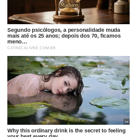
Modificar esse julgamento interno possui o poder
imediato de neutralizar a
tristeza
e afastar
completamente toda a incômoda
irritação
.
Ao aceitar os acontecimentos que fogem do
controle pessoal, o espírito encontra estabilidade
para focar no dever ético individual. Essa postura
madura evita o desperdício de energia com
expectativas vazias e promove uma existência
fundamentada na
honestidade
e na verdadeira
piedade
.