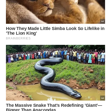
de organização de
Marie Kondo
, o Oosouji se
diferencia por seu foco na limpeza profunda e no
ritual de renovação. Não se trata apenas de arrumar,
mas de limpar com intenção, descartar o
desnecessário e restaurar a harmonia do lar.
Os benefícios são percebidos rapidamente: menos
poeira, menos estresse, mais organização e uma
casa que transmite leveza e equilíbrio. Com
consistência, o método transforma a limpeza em um
hábito consciente, capaz de melhorar não apenas o
ambiente, mas também a qualidade de vida de
quem vive nele.