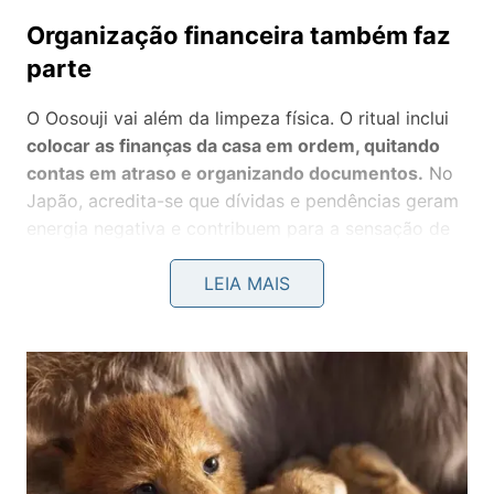
Organização financeira também faz
parte
O Oosouji vai além da limpeza física. O ritual inclui
colocar as finanças da casa em ordem, quitando
contas em atraso e organizando documentos.
No
Japão, acredita-se que dívidas e pendências geram
energia negativa e contribuem para a sensação de
caos, mesmo que não estejam visíveis.
LEIA MAIS
Organizar as finanças durante o processo ajuda a
aliviar o estresse, trazer clareza mental e fortalecer
a sensação de recomeço.
Mais do que limpeza, uma renovação
completa
Embora seja frequentemente comparado ao método