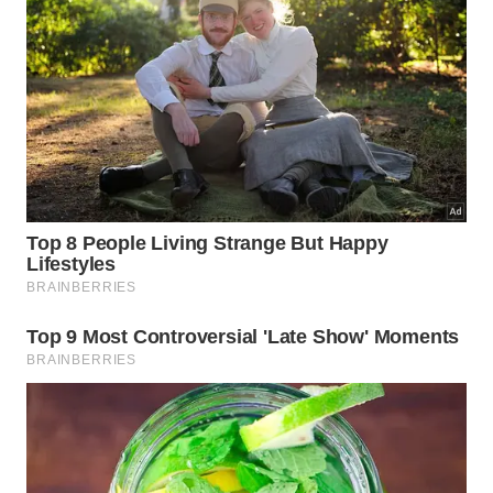
apatia ou mudanças de comportamento, vale
consultar um
médico-veterinário
para uma
avaliação mais detalhada.
Conviver com esse hábito fortalece
a relação entre tutor e gato?
Permitir esse contato, quando confortável para
ambas as partes, pode contribuir para uma
convivência ainda mais próxima. O importante é
respeitar o espaço do animal e compreender sua
linguagem corporal.
Entender por que o
gato dorme em cima de você
ajuda a interpretar melhor seus comportamentos.
Na maioria das vezes, esse gesto representa
confiança, conforto e um vínculo construído ao
longo da convivência diária.