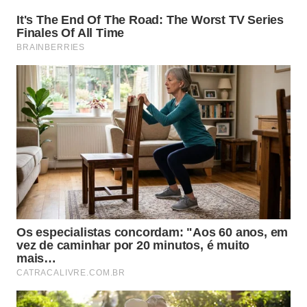
Sensação de segurança durante o período de
descanso.
Fortalecimento do vínculo com o tutor.
Reconhecimento do cheiro, que transmite
familiaridade.
Hábito criado desde filhote, especialmente em
animais muito sociáveis.
Quando esse comportamento
merece atenção?
Na maioria dos casos, dormir sobre o tutor é
perfeitamente normal. No entanto, mudanças
repentinas nesse hábito podem indicar alterações
na rotina, no ambiente ou até na saúde do animal.
Se o gato passar a buscar contato de forma
excessiva junto com sinais como perda de apetite,