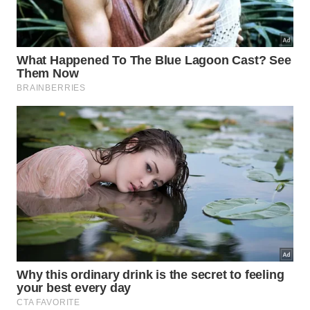
Gato dormindo sobre sua tutora -
Imagem gerada por IA
Quais fatores explicam esse
comportamento segundo a ciência?
Pesquisas sobre comportamento felino apontam
que vários fatores podem influenciar essa
preferência. Em vez de existir apenas uma
explicação, diferentes necessidades costumam
atuar ao mesmo tempo. Entre os principais motivos
observados pelos especialistas estão:
Busca por calor para manter o conforto corporal.