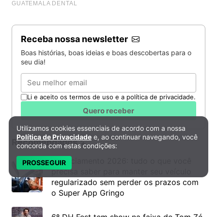
Receba nossa newsletter
Boas histórias, boas ideias e boas descobertas para o
seu dia!
Email
Li e aceito os termos de uso e a política de privacidade.
Quero receber
Utilizamos cookies essenciais de acordo com a nossa
Política de Privacidade e Cookies
Política de Privacidade
e, ao continuar navegando, você
Recomendados
concorda com estas condições:
Licenciamento 2026: tudo o que você
PROSSEGUIR
precisa saber para manter seu veículo
regularizado sem perder os prazos com
o Super App Gringo