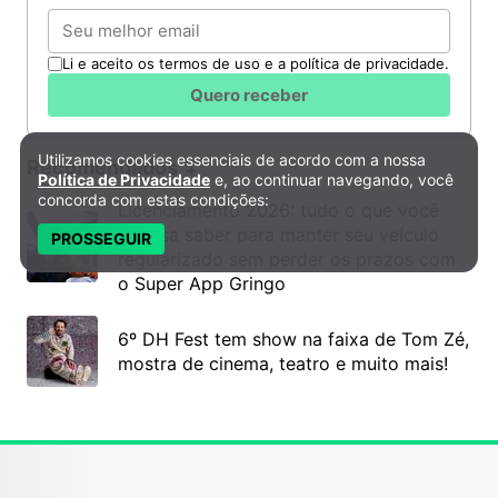
Email
Li e aceito os termos de uso e a política de privacidade.
Quero receber
Utilizamos cookies essenciais de acordo com a nossa
Política de Privacidade e Cookies
Recomendados
Política de Privacidade
e, ao continuar navegando, você
concorda com estas condições:
Licenciamento 2026: tudo o que você
precisa saber para manter seu veículo
PROSSEGUIR
regularizado sem perder os prazos com
o Super App Gringo
6º DH Fest tem show na faixa de Tom Zé,
mostra de cinema, teatro e muito mais!