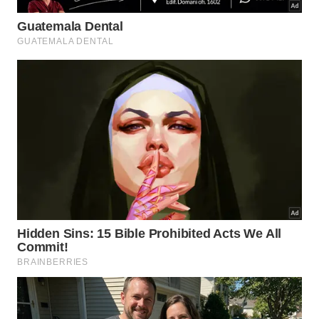
para garantir estabilidade e segurança durante o
movimento.
Como a dinâmica desse exercício exige bastante
coordenação, ver a execução correta ajuda muito a
evitar erros. No vídeo a seguir, o canal
@
ChapelHillMovementGym
demonstra
perfeitamente a postura ideal e o ritmo dessa
movimentação: