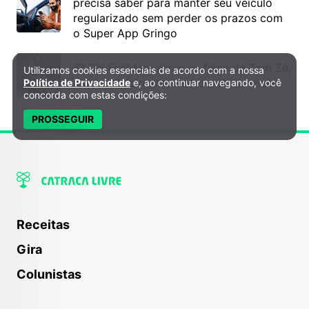
precisa saber para manter seu veículo
regularizado sem perder os prazos com
o Super App Gringo
6º DH Fest tem show na faixa de Tom Zé,
Utilizamos cookies essenciais de acordo com a nossa
Política de Privacidade e Cookies
mostra de cinema, teatro e muito mais!
Política de Privacidade
e, ao continuar navegando, você
concorda com estas condições:
PROSSEGUIR
Receitas
Gira
Colunistas