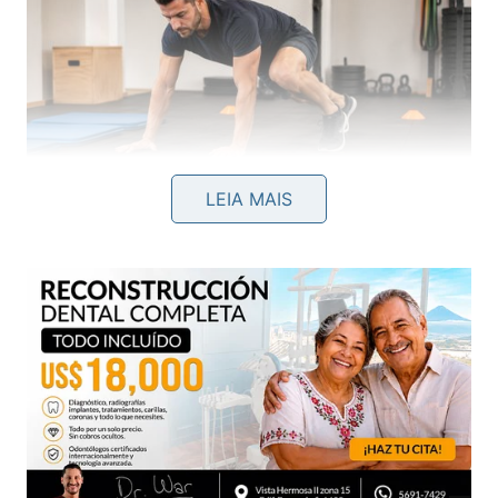
LEIA MAIS
A caminhada do gorila fortalece o corpo, melhora o
equilíbrio e aumenta a mobilidade muscular. -
Imagem
gerada por IA
Como fazer a caminhada do gorila
corretamente?
Para realizar o exercício corretamente, é importante
começar em um agachamento profundo, mantendo
os pés afastados na largura dos ombros e a coluna
alinhada. O abdômen deve permanecer contraído