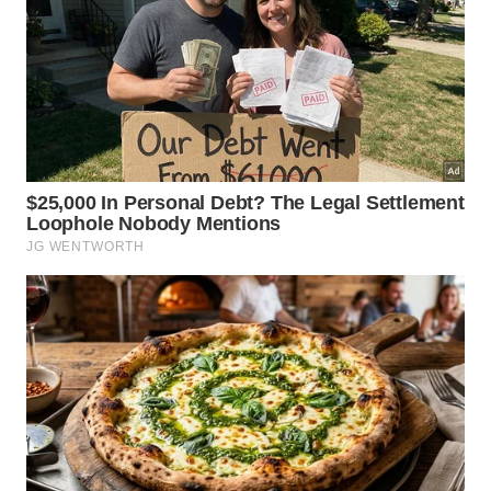
Quem deve evitar esse tipo de
exercício?
Apesar dos benefícios, a caminhada do gorila não é
indicada para todas as pessoas. Quem possui dores
nos joelhos, tornozelos, quadris ou punhos deve
buscar orientação profissional antes de incluir o
exercício na rotina de treinos.
Também é importante lembrar que o movimento
exige mobilidade e estabilidade corporal. Por isso,
iniciantes devem começar com movimentos curtos
e controlados até desenvolver mais força e
coordenação. Com a prática adequada, o exercício
pode se tornar uma excelente alternativa para
melhorar o condicionamento físico e aumentar a
consciência corporal.